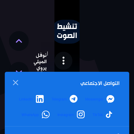
تنشيط
الصوت
نوفل
الميلي
يروي
واقعة
خطيرة
التواصل الاجتماعي
أكدها
المؤرخ
ستورا
LinkedIn
Telegram
Messenger
لتستر
ماكرون
WhatsApp
Instagram
TikTok
على
منظمة
الجيش