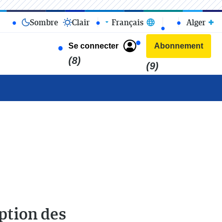
Sombre
Clair
Français
Alger
Se connecter
Abonnement
(8)
(9)
eption des