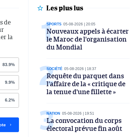
Les plus lus
s de
SPORTS
05-08-2026
20:05
ur
Nouveaux appels à écarter
er la
le Maroc de l'organisation
du Mondial
83.9%
SOCIÉTÉ
05-08-2026
18:37
Requête du parquet dans
l'affaire de la « critique de
9.9%
la tenue d'une fillette »
6.2%
NATION
05-08-2026
19:51
La convocation du corps
ote
électoral prévue fin août