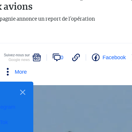
 avions
pagnie annonce un report de l’opération
Suivez-nous sur
0
Facebook
Google news
More
legram
kTok