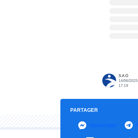
S.A.O
14/06/2025
17:19
PARTAGER
Messenger