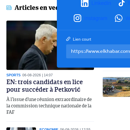
LinkedIn
T
Articles en vedette
Instagram
W
Lien court
SPORTS
06-08-2026
14:07
EN: trois candidats en lice
pour succéder à Petković
À l’issue d’une réunion extraordinaire de
la commission technique nationale de la
FAF
ECONOMIE
06-08-2026
12:55