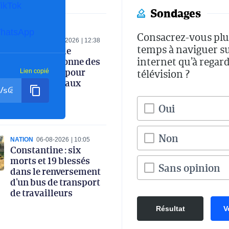
ikTok
Sondages
hatsApp
Consacrez-vous plu
ECONOMIE
06-08-2026
12:38
temps à naviguer s
Le ministre de
internet qu’à regard
l’Industrie donne des
instructions pour
télévision ?
Lien copié
renforcer le taux
d’intégration
nationale
Oui
Non
NATION
06-08-2026
10:05
Constantine : six
morts et 19 blessés
Sans opinion
dans le renversement
d’un bus de transport
de travailleurs
Résultat
V