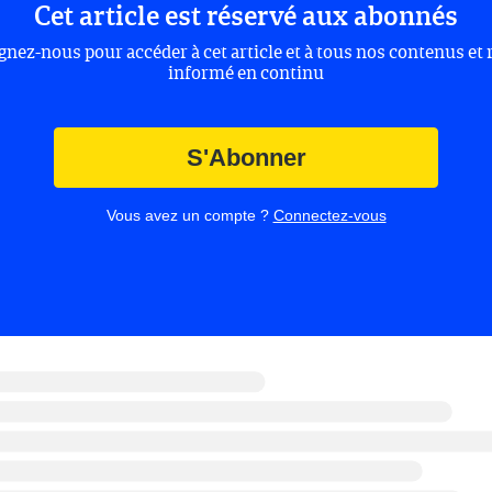
Cet article est réservé aux abonnés
gnez-nous pour accéder à cet article et à tous nos contenus et 
informé en continu
S'Abonner
Vous avez un compte ?
Connectez-vous