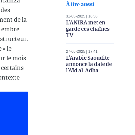
e, Hamza
À lire aussi
 des
31-05-2025
16:56
ment de la
L’ANIRA met en
garde ces chaînes
eptembre
TV
nstructeur.
 « le
27-05-2025
17:41
L’Arabie Saoudite
r le mois
annonce la date de
 certains
l’Aïd al-Adha
ontexte