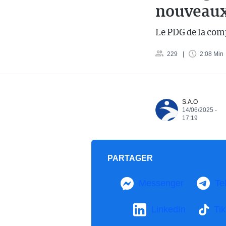
nouveaux
Le PDG de la com
229
2:08 Min
S.A.O
14/06/2025 -
17:19
PARTAGER
Messenger
Te
LinkedIn
Ti