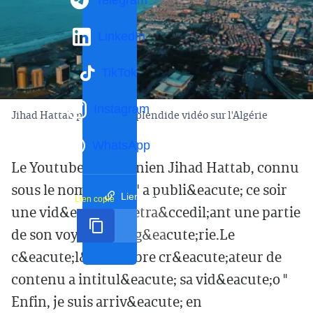
Telegram
LinkedIn
TikTok
Instagram
Jihad Hattab publie une splendide vidéo sur l'Algérie
WhatsApp
Le Youtubeur jordanien Jihad Hattab, connu
sous le nom de "Joe" a publi&eacute; ce soir
Lien court
Lien copié
une vid&eacute;o retra&ccedil;ant une partie
de son voyage en Alg&eacute;rie.Le
c&eacute;l&egrave;bre cr&eacute;ateur de
contenu a intitul&eacute; sa vid&eacute;o "
Enfin, je suis arriv&eacute; en