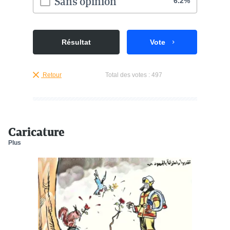
Sans opinion
6.2%
Résultat
Vote
Retour
Total des votes :
497
Caricature
Plus