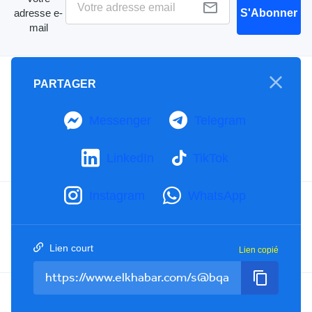
adresse e-
S'Abonner
mail
A propos
PARTAGER
Mention Légale
Notre Charte
Messenger
Telegram
Contactez-nous
Publicités
LinkedIn
TikTok
Instagram
WhatsApp
Facebook
YouTube
TikTok
Twitter
RSS
Lien court
Lien copié
Tel : +213(0)023 31 69 04 - eMail :
info@elkhabar.com
Tous droits réservés ©
2026
El Khabar - Conception et développement
Kreo Agency