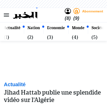
Sombre
Clair
Français
Samedi 24 Safar 1448 - 08
Alger
Août 2026
Abonnement
(8)
(9)
Actualité
Nation
Economie
Monde
Société
(1)
(2)
(3)
(4)
(5)
Actualité
Jihad Hattab publie une splendide
vidéo sur l'Algérie