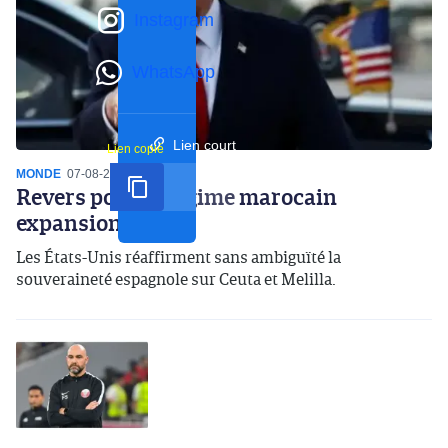
Instagram
WhatsApp
Lien court
Lien copié
MONDE
07-08-2026
16:59
Revers pour le régime marocain
expansionniste
Les États-Unis réaffirment sans ambiguïté la
souveraineté espagnole sur Ceuta et Melilla.