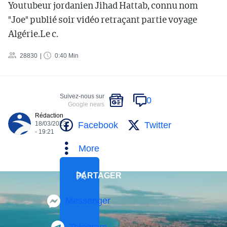
Youtubeur jordanien Jihad Hattab, connu nom
"Joe" publié soir vidéo retraçant partie voyage
Algérie.Le c.
28830
0:40 Min
Suivez-nous sur
0
Google news
Rédaction
Facebook
Twitter
18/03/2023
- 19:21
More
PARTAGER
Messenger