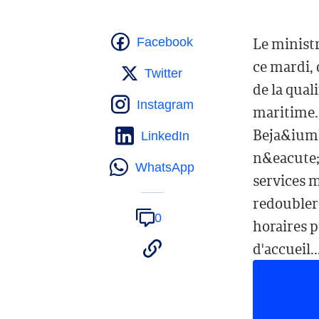
Le minist
Facebook
ce mardi, 
Twitter
de la qual
Instagram
maritime.L
Beja&iuml;
LinkedIn
n&eacute;
WhatsApp
services 
redoubler 
0
horaires 
d'accueil..