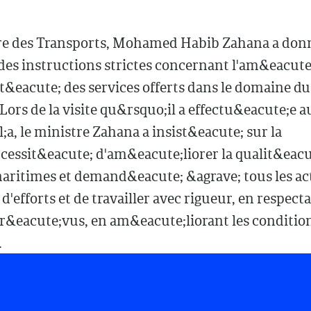
re des Transports, Mohamed Habib Zahana a don
des instructions strictes concernant l'am&eacute
it&eacute; des services offerts dans le domaine d
ors de la visite qu&rsquo;il a effectu&eacute;e a
a, le ministre Zahana a insist&eacute; sur la
cessit&eacute; d'am&eacute;liorer la qualit&eacu
maritimes et demand&eacute; &agrave; tous les ac
d'efforts et de travailler avec rigueur, en respecta
pr&eacute;vus, en am&eacute;liorant les conditio
.