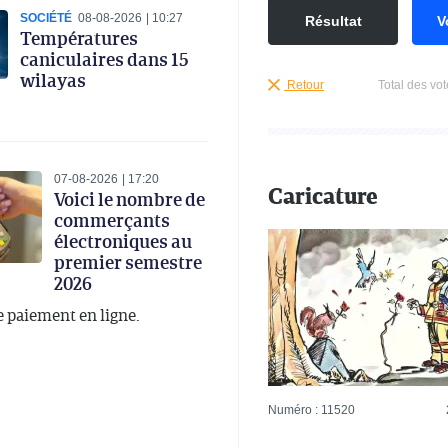
SOCIÉTÉ
08-08-2026
10:27
Résultat
V
Températures
caniculaires dans 15
wilayas
Retour
Total des vot
07-08-2026
17:20
Caricature
Voici le nombre de
commerçants
électroniques au
premier semestre
2026
e paiement en ligne.
Numéro : 11520