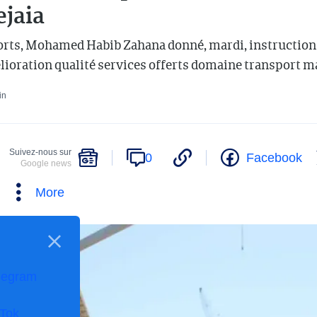
ejaia
rts, Mohamed Habib Zahana donné, mardi, instructions
lioration qualité services offerts domaine transport m
in
Suivez-nous sur
0
Facebook
Google news
More
legram
kTok