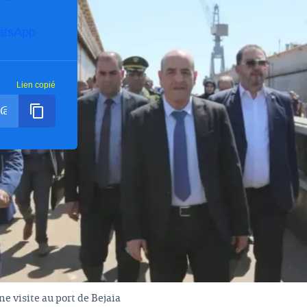
atsApp
Lien copié
e visite au port de Bejaia