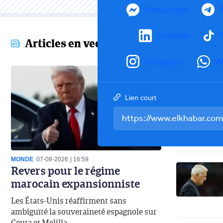
Messenger
LinkedIn
T
Articles en vedette
Instagram
W
Lien court
MONDE
07-08-2026
16:59
Revers pour le régime
marocain expansionniste
Les États-Unis réaffirment sans
ambiguïté la souveraineté espagnole sur
Ceuta et Melilla.