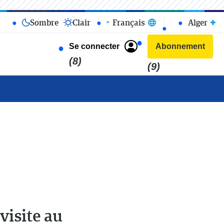
Sombre
Clair
Français
Alger
Se connecter
Abonnement
(8)
(9)
visite au