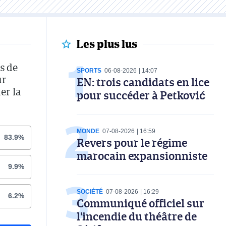
Les plus lus
s de
SPORTS
06-08-2026
14:07
ur
EN: trois candidats en lice
er la
pour succéder à Petković
MONDE
07-08-2026
16:59
83.9%
Revers pour le régime
marocain expansionniste
9.9%
SOCIÉTÉ
07-08-2026
16:29
6.2%
Communiqué officiel sur
l'incendie du théâtre de