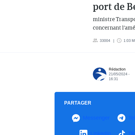
port de B
ministre Transpo
concernant l'amé
33004
1:03 M
Rédaction
21/05/2024 -
16:31
PARTAGER
Messenger
Te
LinkedIn
Ti