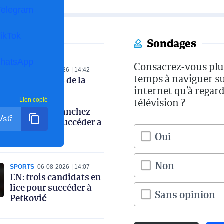
Telegram
ikTok
Sondages
hatsApp
Consacrez-vous plu
SPORTS
07-08-2026
14:42
temps à naviguer s
Les coulisses de la
internet qu’à regard
réunion de la
commission
télévision ?
Lien copié
technique : Sanchez
favori pour succéder a
Petkovic
Oui
Non
SPORTS
06-08-2026
14:07
EN: trois candidats en
lice pour succéder à
Sans opinion
Petković