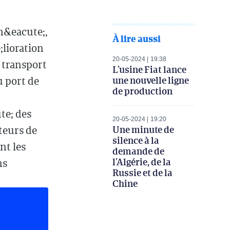
n&eacute;,
À lire aussi
;lioration
20-05-2024
19:38
u transport
L’usine Fiat lance
une nouvelle ligne
u port de
de production
te; des
20-05-2024
19:20
Une minute de
teurs de
silence à la
nt les
demande de
l’Algérie, de la
ns
Russie et de la
Chine