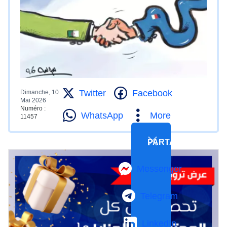
Twitter
Facebook
Dimanche, 10
Mai 2026
Numéro :
WhatsApp
More
11457
PARTAGER
Messenger
Telegram
LinkedIn