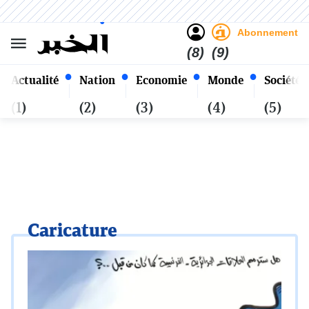
Sombre
Clair
Français
Jeudi 22 Safar 1448 - 06
Alger
Août 2026
Abonnement
(8)
(9)
Actualité
Nation
Economie
Monde
Société
(1)
(2)
(3)
(4)
(5)
Caricature