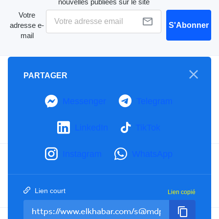
nouvelles publiées sur le site
Votre
adresse e-
S'Abonner
mail
A propos
PARTAGER
Mention Légale
Notre Charte
Messenger
Telegram
Contactez-nous
Publicités
LinkedIn
TikTok
Instagram
WhatsApp
Facebook
YouTube
TikTok
Twitter
RSS
Lien court
Lien copié
Tel : +213(0)023 31 69 04 - eMail :
info@elkhabar.com