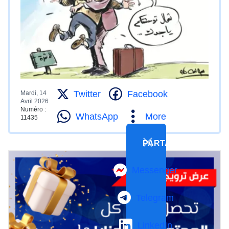
Twitter
Facebook
Mardi, 14
Avril 2026
Numéro :
WhatsApp
More
11435
PARTAGER
Messenger
Telegram
LinkedIn