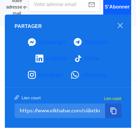
Votre
adresse e-
S'Abonner
mail
PARTAGER
A propos
Messenger
Telegram
Mention Légale
Notre Charte
LinkedIn
TikTok
Contactez-nous
Publicités
Instagram
WhatsApp
Facebook
YouTube
TikTok
Lien court
Lien copié
Twitter
RSS
Tel : +213(0)023 31 69 04 - eMail :
info@elkhabar.com
Tous droits réservés ©
2026
El Khabar - Conception et développement