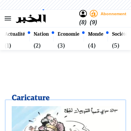
Sombre
Clair
Français
Jeudi 22 Safar 1448 - 06
Alger
Août 2026
Abonnement
(8)
(9)
Actualité
Nation
Economie
Monde
Société
(1)
(2)
(3)
(4)
(5)
Caricature