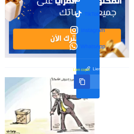
TikTok
Instagram
WhatsApp
Lien court
Lien copié