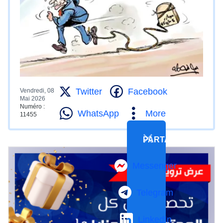
Twitter
Facebook
Vendredi, 08
Mai 2026
Numéro :
WhatsApp
More
11455
PARTAGER
Messenger
Telegram
LinkedIn