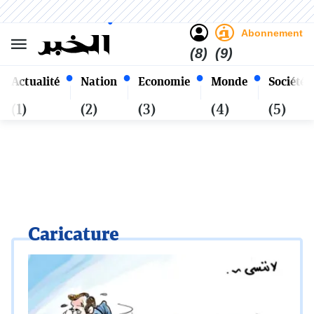
Sombre
Clair
Français
Vendredi 23 Safar 1448 - 07
Alger
Août 2026
Abonnement
(8)
(9)
Actualité
Nation
Economie
Monde
Société
(1)
(2)
(3)
(4)
(5)
Caricature