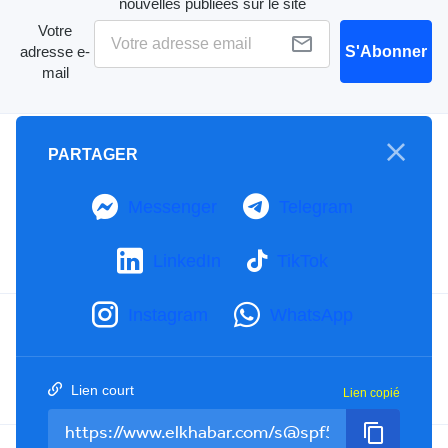
nouvelles publiées sur le site
Votre
adresse e-
S'Abonner
mail
A propos
PARTAGER
Mention Légale
Notre Charte
Messenger
Telegram
Contactez-nous
Publicités
LinkedIn
TikTok
Instagram
WhatsApp
Facebook
YouTube
TikTok
Twitter
RSS
Lien court
Lien copié
Tel : +213(0)023 31 69 04 - eMail :
info@elkhabar.com