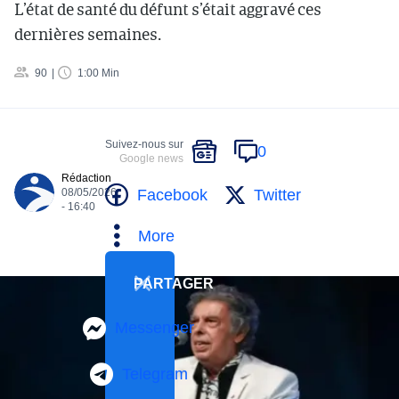
L’état de santé du défunt s’était aggravé ces
dernières semaines.
90
1:00 Min
Suivez-nous sur
0
Google news
Rédaction
Facebook
Twitter
08/05/2026
- 16:40
More
PARTAGER
Messenger
Telegram