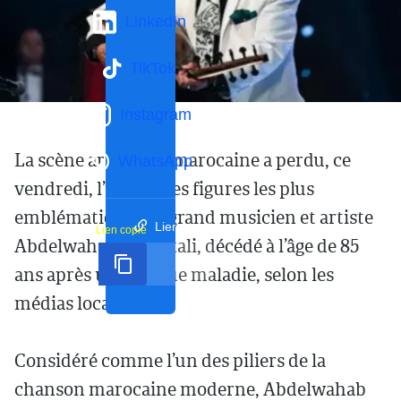
LinkedIn
TikTok
Instagram
La scène artistique marocaine a perdu, ce
WhatsApp
vendredi, l’une de ses figures les plus
emblématiques, le grand musicien et artiste
Lien court
Lien copié
Abdelwahab Doukkali, décédé à l’âge de 85
ans après une longue maladie, selon les
médias locaux.
Considéré comme l’un des piliers de la
chanson marocaine moderne, Abdelwahab