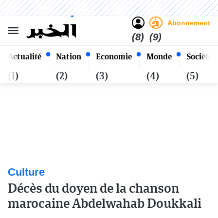
Sombre
Clair
Français
Jeudi 22 Safar 1448 - 06
Alger
Août 2026
Abonnement
(8)
(9)
Actualité
Nation
Economie
Monde
Société
(1)
(2)
(3)
(4)
(5)
Culture
Décès du doyen de la chanson
marocaine Abdelwahab Doukkali