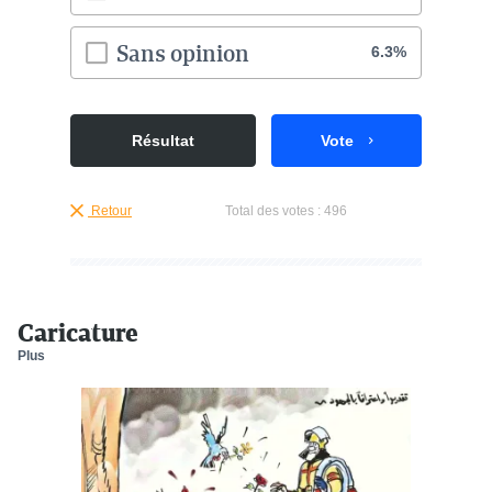
Sans opinion
6.3%
Résultat
Vote
Retour
Total des votes :
496
Caricature
Plus