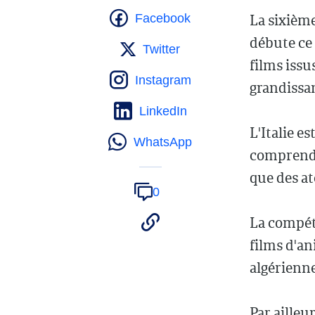
La sixième
Facebook
débute ce 
Twitter
films issu
Instagram
grandissa
LinkedIn
L'Italie e
WhatsApp
comprend 
que des at
0
La compét
films d'an
algérienne
Par ailleu