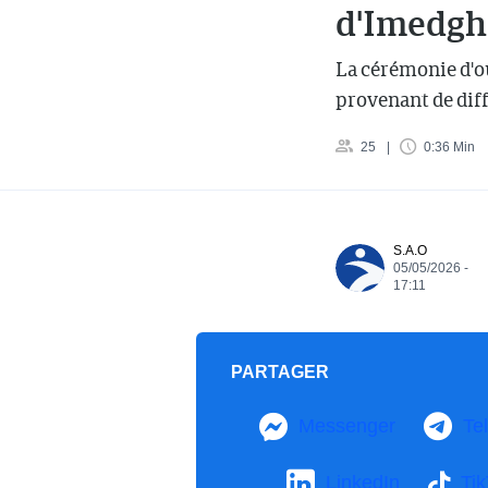
d'Imedgh
La cérémonie d'ou
provenant de dif
25
0:36 Min
S.A.O
05/05/2026 -
17:11
PARTAGER
Messenger
Te
LinkedIn
Ti