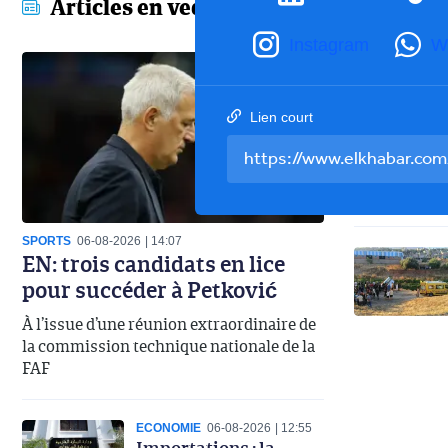
Articles en vedette
Instagram
W
Lien court
SPORTS
06-08-2026
14:07
EN: trois candidats en lice
pour succéder à Petković
À l’issue d’une réunion extraordinaire de
la commission technique nationale de la
FAF
ECONOMIE
06-08-2026
12:55