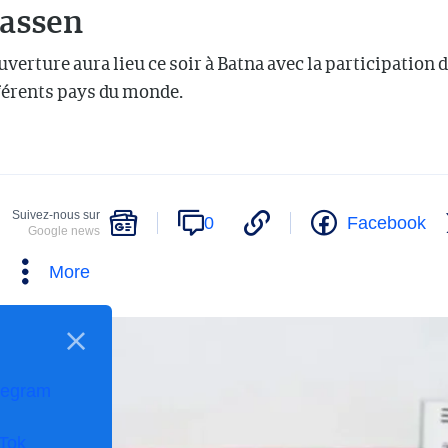
assen
verture aura lieu ce soir à Batna avec la participation 
férents pays du monde.
Suivez-nous sur
0
Facebook
Google news
More
legram
kTok