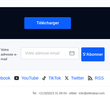
Télécharger
Votre
adresse e-
S'Abonner
mail
ebook
YouTube
TikTok
Twitter
RSS
Tel : +213(0)023 31 69 04 - eMail :
info@elkhabar.com