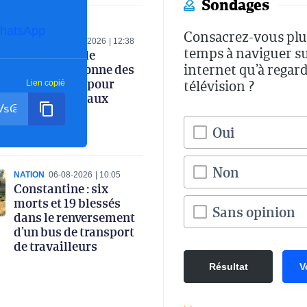
Sondages
hatsApp
Consacrez-vous plu
ECONOMIE
06-08-2026
12:38
temps à naviguer s
Le ministre de
internet qu’à regard
l’Industrie donne des
instructions pour
télévision ?
Lien copié
renforcer le taux
d’intégration
nationale
Oui
Non
NATION
06-08-2026
10:05
Constantine : six
morts et 19 blessés
Sans opinion
dans le renversement
d’un bus de transport
de travailleurs
Résultat
V