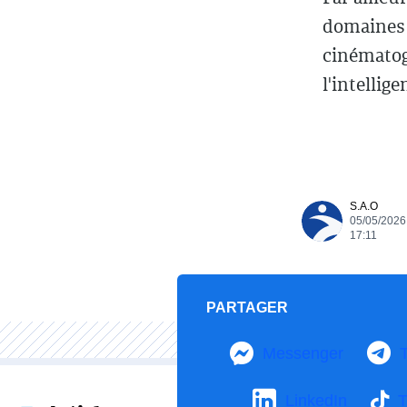
domaines d
cinématog
l'intellige
S.A.O
05/05/2026
17:11
PARTAGER
Messenger
LinkedIn
T