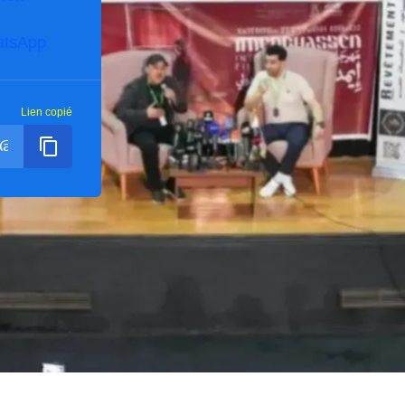
tsApp
Lien copié