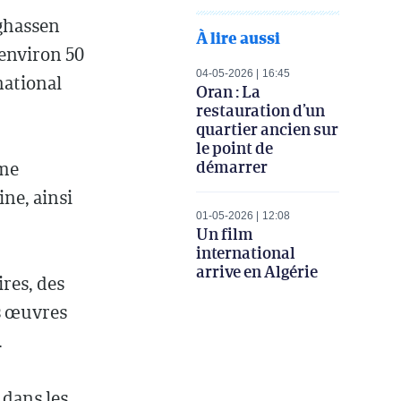
dghassen
À lire aussi
'environ 50
04-05-2026
16:45
national
Oran : La
restauration d’un
quartier ancien sur
le point de
démarrer
mme
ne, ainsi
01-05-2026
12:08
Un film
international
arrive en Algérie
res, des
s œuvres
.
 dans les