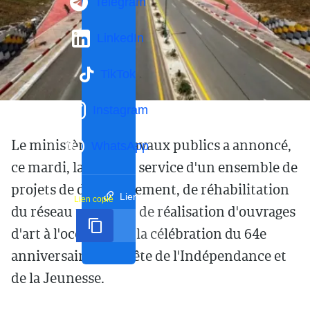
Telegram
LinkedIn
TikTok
Instagram
Le ministère des Travaux publics a annoncé,
WhatsApp
ce mardi, la mise en service d'un ensemble de
projets de développement, de réhabilitation
Lien court
Lien copié
du réseau routier et de réalisation d'ouvrages
d'art à l'occasion de la célébration du 64e
anniversaire de la Fête de l'Indépendance et
de la Jeunesse.