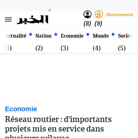
Sombre
Clair
Français
Dimanche 25 Safar 1448 - 09
Alger
Août 2026
Abonnement
(8)
(9)
Actualité
Nation
Economie
Monde
Société
(1)
(2)
(3)
(4)
(5)
Economie
Réseau routier : d'importants
projets mis en service dans