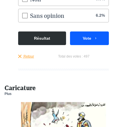
Sans opinion
6.2%
Résultat
Vote
Retour
Total des votes :
497
Caricature
Plus