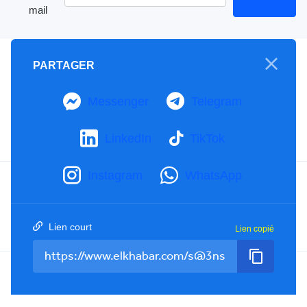
mail
A propos
PARTAGER
Mention Légale
Notre Charte
Messenger
Telegram
Contactez-nous
Publicités
LinkedIn
TikTok
Instagram
WhatsApp
Facebook
YouTube
TikTok
Twitter
RSS
Lien court
Lien copié
Tel : +213(0)023 31 69 04 - eMail :
info@elkhabar.com
Tous droits réservés ©
2026
El Khabar - Conception et développement
Kreo Agency