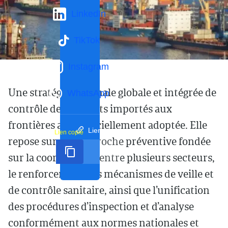
LinkedIn
TikTok
Instagram
Une stratégie nationale globale et intégrée de
WhatsApp
contrôle des produits importés aux
frontières a été officiellement adoptée. Elle
Lien court
Lien copié
repose sur une approche préventive fondée
sur la coordination entre plusieurs secteurs,
le renforcement des mécanismes de veille et
de contrôle sanitaire, ainsi que l’unification
des procédures d’inspection et d’analyse
conformément aux normes nationales et