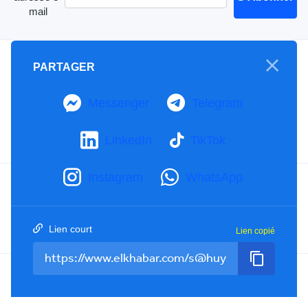
mail
A propos
PARTAGER
Mention Légale
Notre Charte
Messenger
Telegram
Contactez-nous
Publicités
LinkedIn
TikTok
Instagram
WhatsApp
Facebook
YouTube
TikTok
Twitter
RSS
Lien court
Lien copié
Tel : +213(0)023 31 69 04 - eMail :
info@elkhabar.com
Tous droits réservés ©
2026
El Khabar - Conception et développement
Kreo Agency