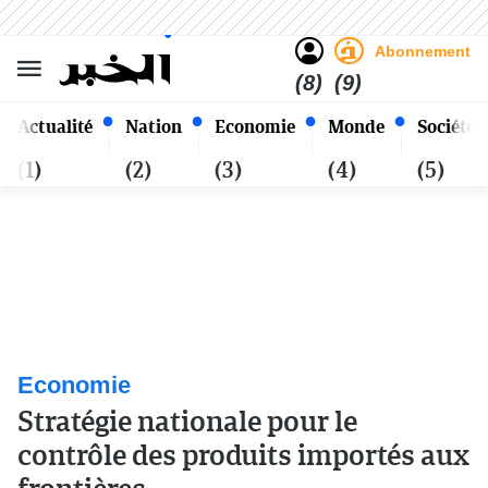
Sombre
Clair
Français
Samedi 24 Safar 1448 - 08
Alger
Août 2026
Abonnement
(8)
(9)
Actualité
Nation
Economie
Monde
Société
(1)
(2)
(3)
(4)
(5)
Economie
Stratégie nationale pour le
contrôle des produits importés aux