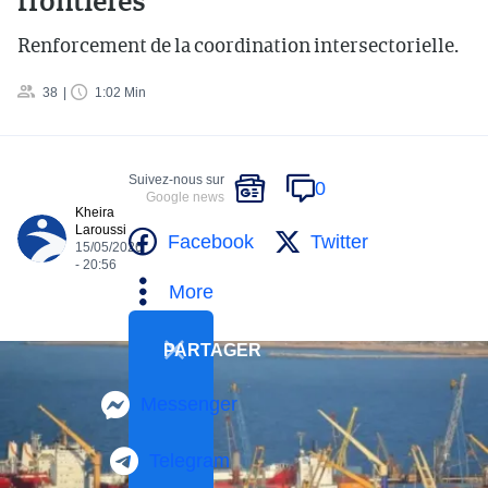
frontières
Renforcement de la coordination intersectorielle.
38
1:02 Min
Suivez-nous sur
0
Google news
Kheira
Laroussi
Facebook
Twitter
15/05/2026
- 20:56
More
PARTAGER
Messenger
Telegram