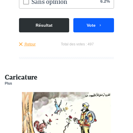
Sans opinion
6.2%
Résultat
Vote
Retour
Total des votes :
497
Caricature
Plus