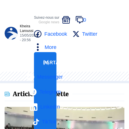
Suivez-nous sur
0
Google news
Kheira
Laroussi
Facebook
Twitter
15/05/2026
- 20:56
More
PARTAGER
Messenger
Telegram
Articles en vedette
LinkedIn
TikTok