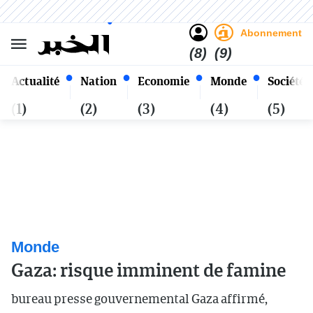
Sombre
Clair
Français
Vendredi 23 Safar 1448 - 07
Alger
Août 2026
Abonnement
(8)
(9)
Actualité
Nation
Economie
Monde
Société
(1)
(2)
(3)
(4)
(5)
Monde
Gaza: risque imminent de famine
bureau presse gouvernemental Gaza affirmé,