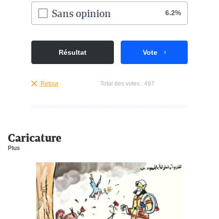
Sans opinion
6.2%
Résultat
Vote
Retour
Total des votes :
497
Caricature
Plus