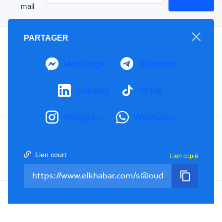
mail
PARTAGER
A propos
Mention Légale
Messenger
Telegram
Notre Charte
Contactez-nous
LinkedIn
TikTok
Publicités
Instagram
WhatsApp
Facebook
YouTube
TikTok
Lien court
Lien copié
Twitter
RSS
Tel : +213(0)023 31 69 04 - eMail :
info@elkhabar.com
Tous droits réservés ©
2026
El Khabar - Conception et développement
Kreo Agency