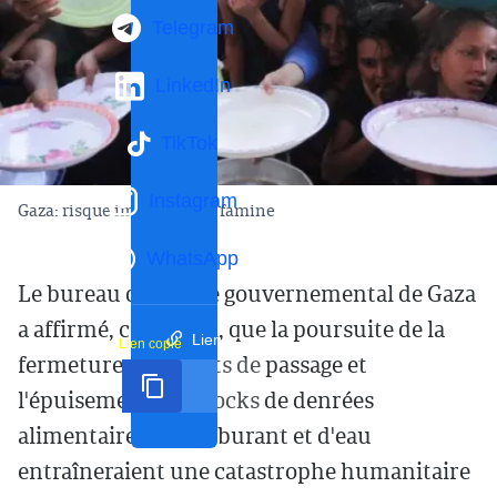
Telegram
LinkedIn
TikTok
Instagram
Gaza: risque imminent de famine
WhatsApp
Le bureau de presse gouvernemental de Gaza
a affirmé, ce samedi, que la poursuite de la
Lien court
Lien copié
fermeture des points de passage et
l'épuisement des stocks de denrées
alimentaires, de carburant et d'eau
entraîneraient une catastrophe humanitaire