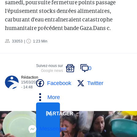
samedi, poursuite fermeture points passage
l'épuisement stocks denrées alimentaires,
carburant d'eau entraîneraient catastrophe
humanitaire précédent bande Gaza.Dans c.
33053
1:23 Min
Suivez-nous sur
0
Google news
Rédaction
Facebook
Twitter
15/03/2025
- 14:48
More
PARTAGER
Messenger