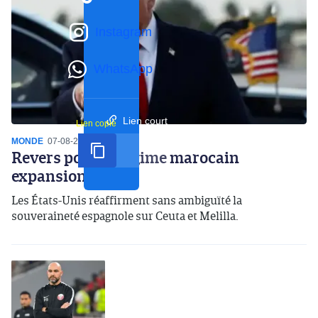
Instagram
WhatsApp
Lien court
Lien copié
MONDE
07-08-2026
16:59
Revers pour le régime marocain
expansionniste
Les États-Unis réaffirment sans ambiguïté la
souveraineté espagnole sur Ceuta et Melilla.