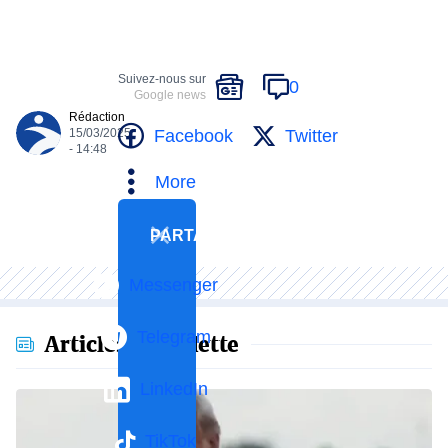
Suivez-nous sur
0
Google news
Rédaction
Facebook
Twitter
15/03/2025
- 14:48
More
PARTAGER
Messenger
Telegram
Articles en vedette
LinkedIn
TikTok