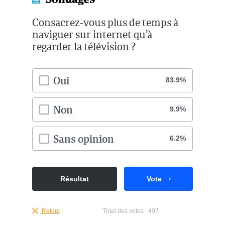
Consacrez-vous plus de temps à
naviguer sur internet qu’à
regarder la télévision ?
Oui
83.9%
Non
9.9%
Sans opinion
6.2%
Résultat
Vote
Retour
Total des votes :
497