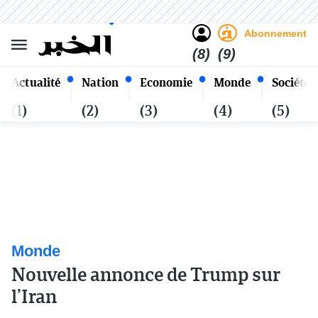
Sombre
Clair
Français
Vendredi 23 Safar 1448 - 07
Alger
Août 2026
Abonnement
(8)
(9)
Actualité
Nation
Economie
Monde
Société
(1)
(2)
(3)
(4)
(5)
Monde
Nouvelle annonce de Trump sur
l’Iran