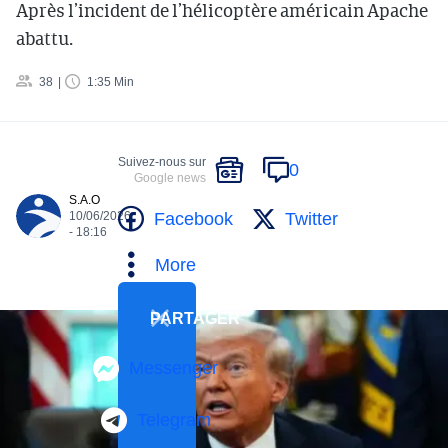
Après l’incident de l’hélicoptère américain Apache
abattu.
38
1:35 Min
Suivez-nous sur
0
Google news
S.A.O
Facebook
Twitter
10/06/2026
- 18:16
More
PARTAGER
Messenger
Telegram