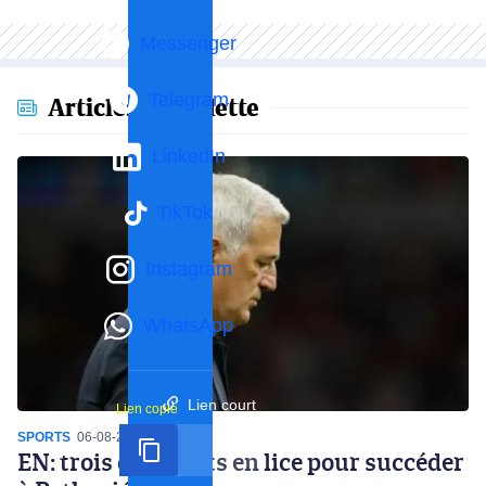
Messenger
Telegram
Articles en vedette
LinkedIn
TikTok
Instagram
WhatsApp
Lien court
Lien copié
SPORTS
06-08-2026
14:07
EN: trois candidats en lice pour succéder