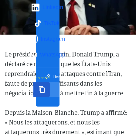
LinkedIn
TikTok
Instagram
Le président américain, Donald Trump, a
WhatsApp
déclaré ce mercredi que les États-Unis
reprendraient leurs attaques contre l’Iran,
Lien court
Lien copié
faute de progrès suffisants dans les
négociations visant à mettre fin à la guerre.
Depuis la Maison-Blanche, Trump a affirmé:
« Nous les attaquerons, et nous les
attaquerons très durement », estimant que