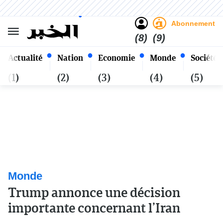
Sombre
Clair
Français
Dimanche 25 Safar 1448 - 09
Alger
Août 2026
Abonnement
(8)
(9)
Actualité
Nation
Economie
Monde
Société
(1)
(2)
(3)
(4)
(5)
Monde
Trump annonce une décision
importante concernant l’Iran