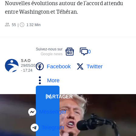
Nouvelles évolutions autour de l’accord attendu
entre Washington et Téhéran.
55
1:32 Min
Suivez-nous sur
0
Google news
S.A.O
Facebook
Twitter
29/05/2026
- 17:24
More
PARTAGER
Messenger
Telegram