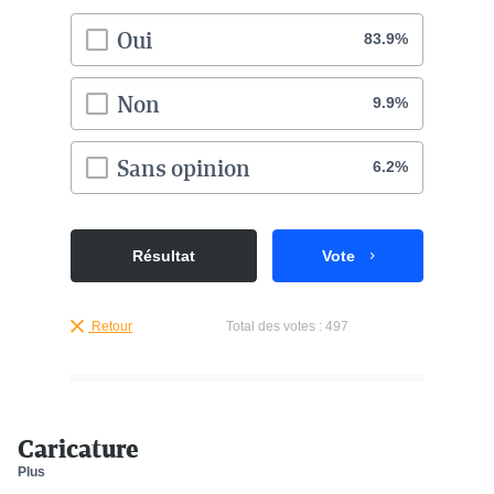
Oui
83.9%
Non
9.9%
Sans opinion
6.2%
Résultat
Vote
Retour
Total des votes :
497
Caricature
Plus