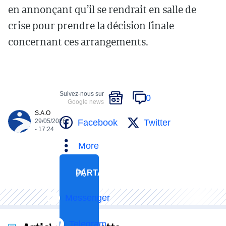
en annonçant qu’il se rendrait en salle de
crise pour prendre la décision finale
concernant ces arrangements.
Suivez-nous sur
0
Google news
S.A.O
Facebook
Twitter
29/05/2026
- 17:24
More
PARTAGER
Messenger
Telegram