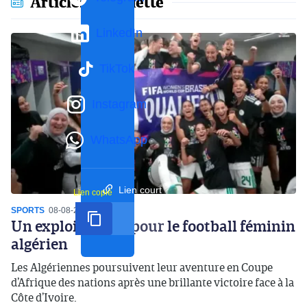
Articles en vedette
LinkedIn
TikTok
Instagram
WhatsApp
Lien court
Lien copié
SPORTS
08-08-2026
20:12
Un exploit inédit pour le football féminin
algérien
Les Algériennes poursuivent leur aventure en Coupe
d’Afrique des nations après une brillante victoire face à la
Côte d’Ivoire.