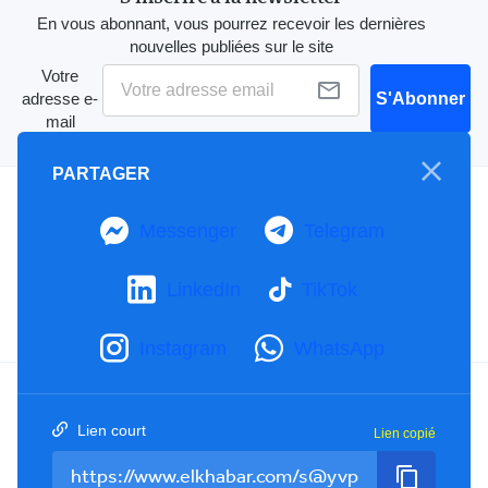
En vous abonnant, vous pourrez recevoir les dernières
nouvelles publiées sur le site
Votre
adresse e-
S'Abonner
mail
PARTAGER
A propos
Messenger
Telegram
Mention Légale
Notre Charte
Contactez-nous
LinkedIn
TikTok
Publicités
Instagram
WhatsApp
Facebook
YouTube
TikTok
Lien court
Lien copié
Twitter
RSS