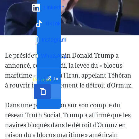
LinkedIn
TikTok
Instagram
Le président américain Donald Trump a
WhatsApp
annoncé, ce vendredi, la levée du « blocus
maritime » imposé à l’Iran, appelant Téhéran
Lien court
Lien copié
à rouvrir immédiatement le détroit d’Ormuz.
Dans une publication sur son compte du
réseau Truth Social, Trump a affirmé que les
navires bloqués dans le détroit d’Ormuz en
raison du « blocus maritime » américain