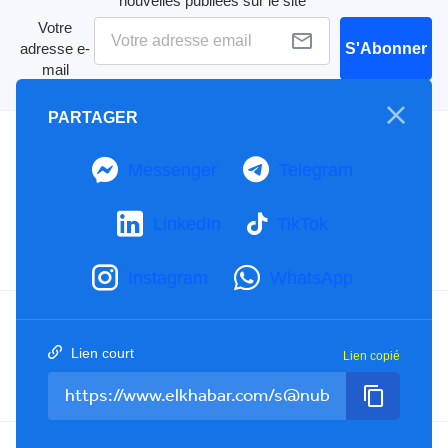
nouvelles publiées sur le site
Votre
adresse e-
S'Abonner
mail
PARTAGER
A propos
Messenger
Telegram
Mention Légale
Notre Charte
Contactez-nous
LinkedIn
TikTok
Publicités
Instagram
WhatsApp
Facebook
YouTube
TikTok
Lien court
Lien copié
Twitter
RSS
Tel : +213(0)023 31 69 04 - eMail :
info@elkhabar.com