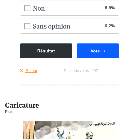
Non
9.9%
Sans opinion
6.2%
Résultat
Vote
Retour
Total des votes :
497
Caricature
Plus