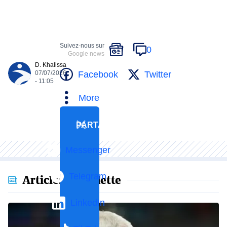
Suivez-nous sur
0
Google news
D. Khalissa
Facebook
Twitter
07/07/2026
- 11:05
More
PARTAGER
Messenger
Telegram
Articles en vedette
LinkedIn