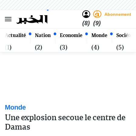
Sombre
Clair
Français
Vendredi 23 Safar 1448 - 07
Alger
Août 2026
Abonnement
(8)
(9)
Actualité
Nation
Economie
Monde
Société
(1)
(2)
(3)
(4)
(5)
Monde
Une explosion secoue le centre de
Damas