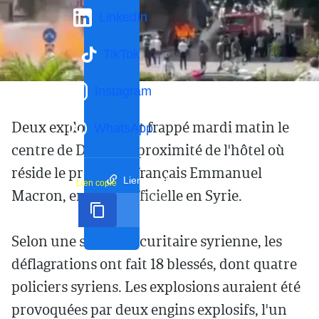
LinkedIn
TikTok
Instagram
Deux explosions ont frappé mardi matin le
WhatsApp
centre de Damas, à proximité de l'hôtel où
réside le président français Emmanuel
Lien court
Lien copié
Macron, en visite officielle en Syrie.
Selon une source sécuritaire syrienne, les
déflagrations ont fait 18 blessés, dont quatre
policiers syriens. Les explosions auraient été
provoquées par deux engins explosifs, l'un