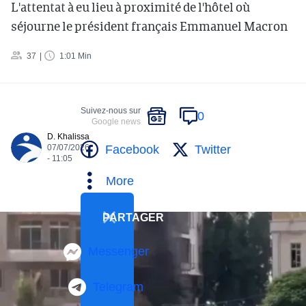
L'attentat à eu lieu à proximité de l'hôtel où
séjourne le président français Emmanuel Macron
37
1:01 Min
Suivez-nous sur
0
Google news
D. Khalissa
Facebook
Twitter
07/07/2026
- 11:05
More
PARTAGER
Messenger
Telegram