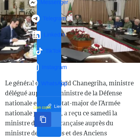
Messenger
Telegram
LinkedIn
TikTok
Instagram
Le général d’armée Saïd Chanegriha, ministre
WhatsApp
délégué auprès du ministre de la Défense
nationale et chef d’état-major de l’Armée
Lien court
Lien copié
nationale populaire, a reçu ce samedi la
ministre déléguée française auprès du
ministre des Armées et des Anciens