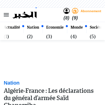
Sombre
Clair
Français
Samedi 24 Safar 1448 - 08
Alger
Août 2026
Abonnement
(8)
(9)
Actualité
Nation
Economie
Monde
Société
(1)
(2)
(3)
(4)
(5)
Nation
Algérie-France : Les déclarations
du général d’armée Saïd