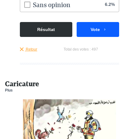
Sans opinion
6.2%
Résultat
Vote
Retour
Total des votes :
497
Caricature
Plus