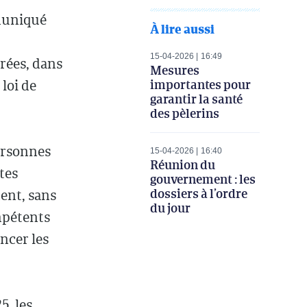
muniqué
À lire aussi
15-04-2026
16:49
vrées, dans
Mesures
importantes pour
 loi de
garantir la santé
des pèlerins
ersonnes
15-04-2026
16:40
Réunion du
tes
gouvernement : les
dossiers à l’ordre
ent, sans
du jour
mpétents
oncer les
5, les