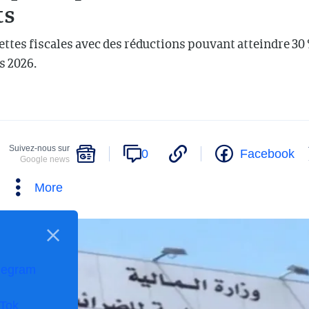
ts
ettes fiscales avec des réductions pouvant atteindre 
es 2026.
Suivez-nous sur
0
Facebook
Google news
More
legram
kTok