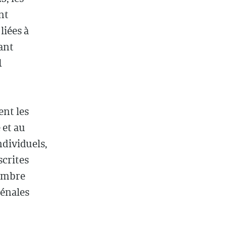
nt
liées à
ant
1
nt les
 et au
ndividuels,
scrites
cembre
pénales