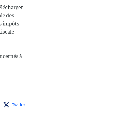
télécharger
ale des
s impôts
iscale
oncernés à
Twitter