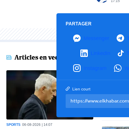
17:15
PARTAGER
Messenger
LinkedIn
T
Articles en vedette
Instagram
W
Lien court
SPORTS
06-08-2026
14:07