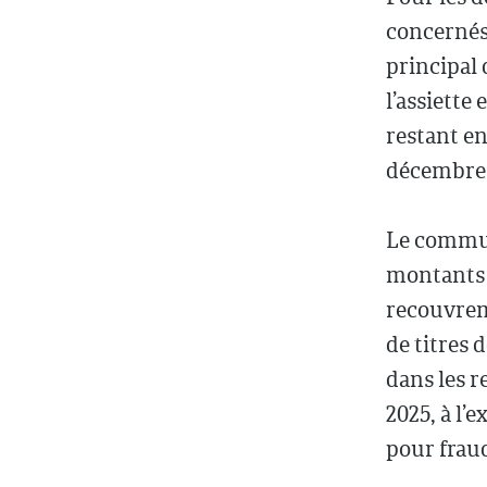
concernés
principal 
l’assiette
restant en
décembre 
Le commun
montants p
recouvreme
de titres 
dans les r
2025, à l’
pour fraud