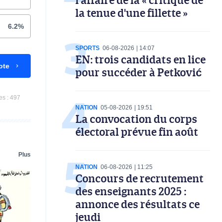
la tenue d'une fillette »
6.2%
SPORTS
06-08-2026
14:07
EN: trois candidats en lice
ote
pour succéder à Petković
es :
497
NATION
05-08-2026
19:51
La convocation du corps
électoral prévue fin août
Plus
NATION
06-08-2026
11:25
Concours de recrutement
des enseignants 2025 :
annonce des résultats ce
jeudi