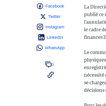
La Direct
Facebook
publié ce 
Twitter
l’annulati
Instagram
le cadre de
finances 2
LinkedIn
WhatsApp
Le commun
physiques 
0
enregistré
nécessité
se chargea
décisions 
Pour les d