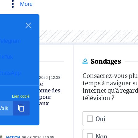
More
Telegram
ikTok
Sondages
hatsApp
Consacrez-vous plu
ECONOMIE
06-08-2026
12:38
temps à naviguer s
Le ministre de
internet qu’à regard
l’Industrie donne des
instructions pour
télévision ?
Lien copié
renforcer le taux
d’intégration
nationale
Oui
Non
NATION
06-08-2026
10:05