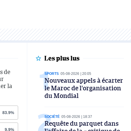
Les plus lus
s de
SPORTS
05-08-2026
20:05
ur
Nouveaux appels à écarter
er la
le Maroc de l'organisation
du Mondial
83.9%
SOCIÉTÉ
05-08-2026
18:37
Requête du parquet dans
l'affaire de la « critique de
9.9%