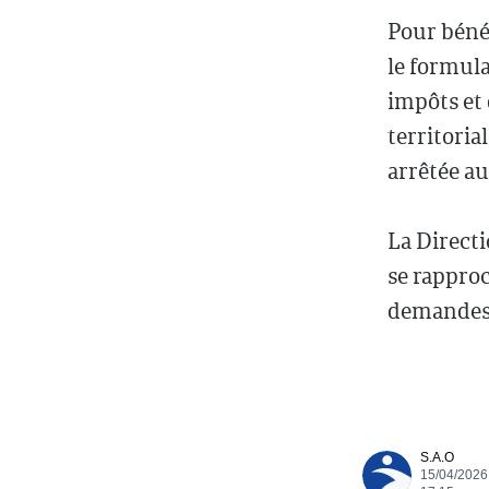
Pour bénéf
le formula
impôts et 
territoria
arrêtée au
La Directi
se rapproc
demandes e
S.A.O
15/04/2026