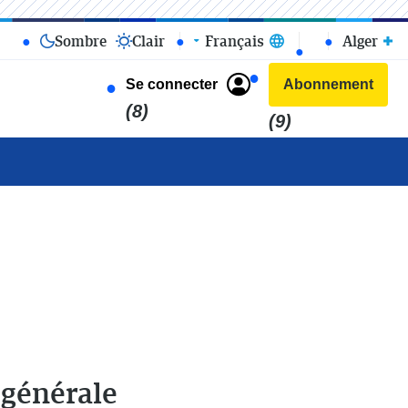
Sombre
Clair
Français
Alger
Se connecter
Abonnement
(8)
(9)
 générale