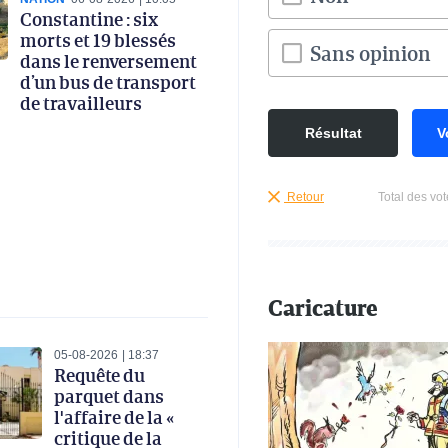
Constantine : six
morts et 19 blessés
Sans opinion
dans le renversement
d’un bus de transport
de travailleurs
Résultat
V
Retour
Total des vot
Caricature
05-08-2026
18:37
Requête du
parquet dans
l'affaire de la «
critique de la