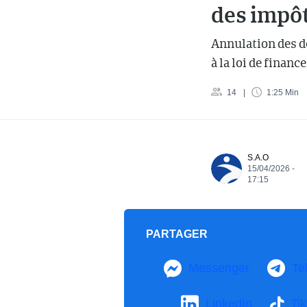
des impô
Annulation des d
à la loi de financ
14
1:25 Min
S.A.O
15/04/2026 -
17:15
PARTAGER
Messenger
Te
LinkedIn
Ti