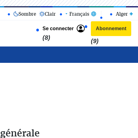
Sombre
Clair
Français
Alger
Se connecter
Abonnement
(8)
(9)
 générale