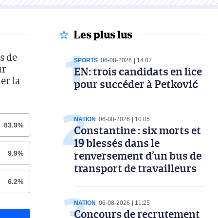
Les plus lus
s de
SPORTS
06-08-2026
14:07
ur
EN: trois candidats en lice
er la
pour succéder à Petković
NATION
06-08-2026
10:05
83.9%
Constantine : six morts et
19 blessés dans le
renversement d’un bus de
9.9%
transport de travailleurs
6.2%
NATION
06-08-2026
11:25
Concours de recrutement