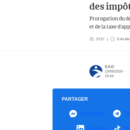
des impô
Prorogation du dé
et de la taxe d'ap
3737
0:44 Mi
S.A.O
15/06/2026 -
16:44
PARTAGER
Messenger
Te
LinkedIn
Ti