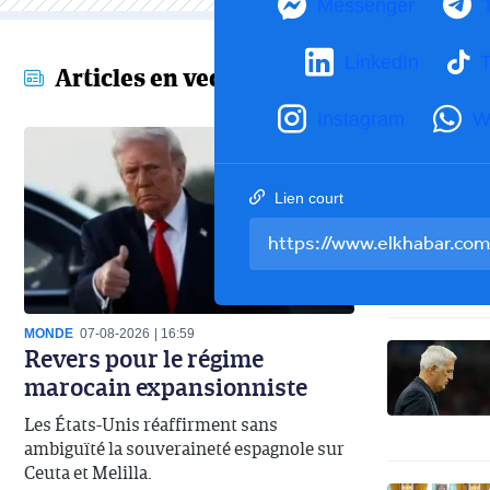
Messenger
LinkedIn
T
Articles en vedette
Instagram
W
Lien court
MONDE
07-08-2026
16:59
Revers pour le régime
marocain expansionniste
Les États-Unis réaffirment sans
ambiguïté la souveraineté espagnole sur
Ceuta et Melilla.