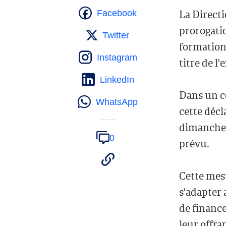
La Directi
Facebook
prorogatio
Twitter
formation 
Instagram
titre de l
LinkedIn
Dans un c
WhatsApp
cette déc
dimanche 2
0
prévu.
Cette mes
s'adapter 
de finance
leur offra