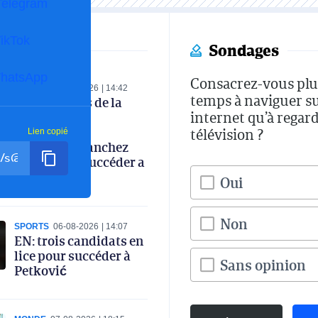
Telegram
ikTok
Sondages
hatsApp
Consacrez-vous plu
SPORTS
07-08-2026
14:42
temps à naviguer s
Les coulisses de la
internet qu’à regard
réunion de la
commission
télévision ?
Lien copié
technique : Sanchez
favori pour succéder a
Petkovic
Oui
Non
SPORTS
06-08-2026
14:07
EN: trois candidats en
lice pour succéder à
Sans opinion
Petković