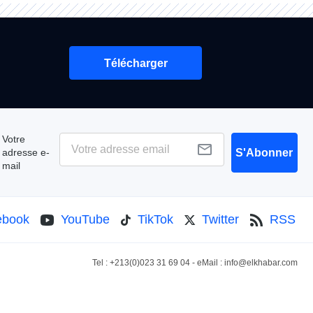
Télécharger
Votre
adresse e-
S'Abonner
mail
ebook
YouTube
TikTok
Twitter
RSS
Tel : +213(0)023 31 69 04 - eMail :
info@elkhabar.com