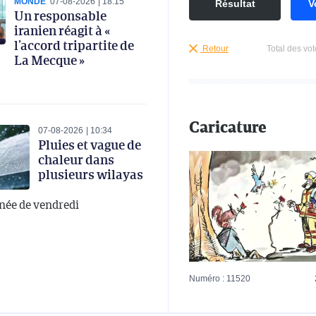
MONDE
07-08-2026
18:15
Résultat
V
Un responsable
iranien réagit à «
l’accord tripartite de
Retour
Total des vot
La Mecque »
Caricature
07-08-2026
10:34
Pluies et vague de
chaleur dans
plusieurs wilayas
rnée de vendredi
Numéro : 11520