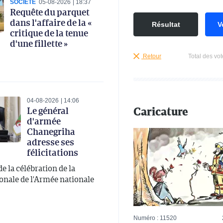
SOCIÉTÉ
05-08-2026
18:37
Requête du parquet
dans l'affaire de la «
Résultat
V
critique de la tenue
d'une fillette »
Retour
Total des vot
04-08-2026
14:06
Caricature
Le général
d'armée
Chanegriha
adresse ses
félicitations
de la célébration de la
onale de l'Armée nationale
Numéro : 11520