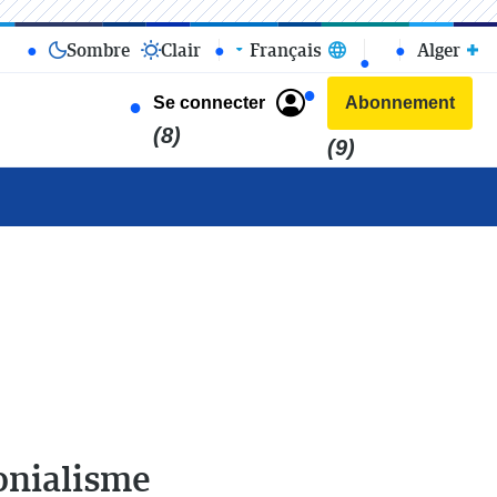
Sombre
Clair
Français
Alger
Se connecter
Abonnement
(8)
(9)
lonialisme