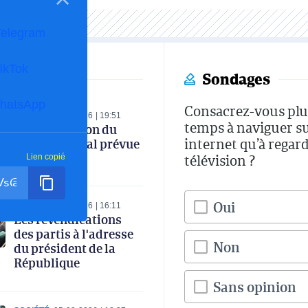
Telegram
ikTok
Sondages
hatsApp
Consacrez-vous plu
NATION
05-08-2026
19:51
temps à naviguer s
La convocation du
internet qu’à regard
corps électoral prévue
fin août
télévision ?
Lien copié
Oui
MONDE
05-08-2026
16:11
Les revendications
des partis à l'adresse
Non
du président de la
République
Sans opinion