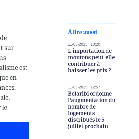
À lire aussi
 de
11-03-2025
13:20
t sur
L'importation de
moutons peut-elle
ans
contribuer à
alisme est
baisser les prix ?
que en
ances.
11-03-2025
12:57
Belaribi ordonne
ale,
l'augmentation du
nombre de
 le
logements
distribués le 5
juillet prochain