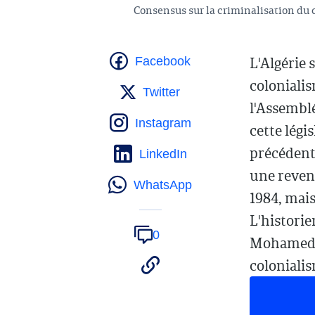
Consensus sur la criminalisation du 
L'Algérie 
Facebook
colonialis
Twitter
l'Assemblé
Instagram
cette légi
précédent 
LinkedIn
une reven
WhatsApp
1984, mais
L'historie
0
Mohamed Ar
colonialism