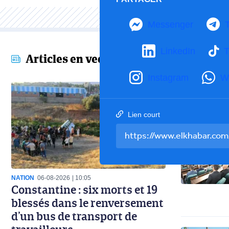
Messenger
LinkedIn
T
Articles en vedette
Instagram
W
Lien court
NATION
06-08-2026
10:05
Constantine : six morts et 19
blessés dans le renversement
d’un bus de transport de