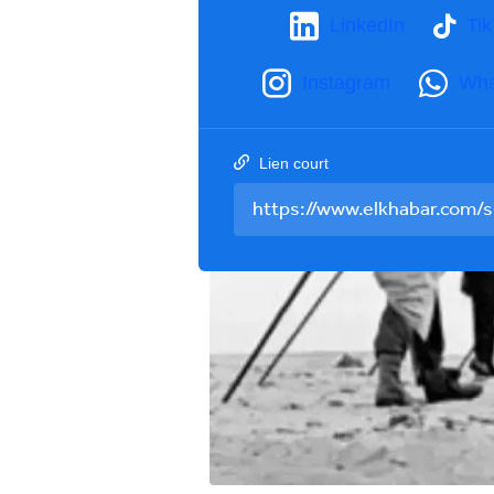
LinkedIn
Ti
Instagram
Wha
Lien court