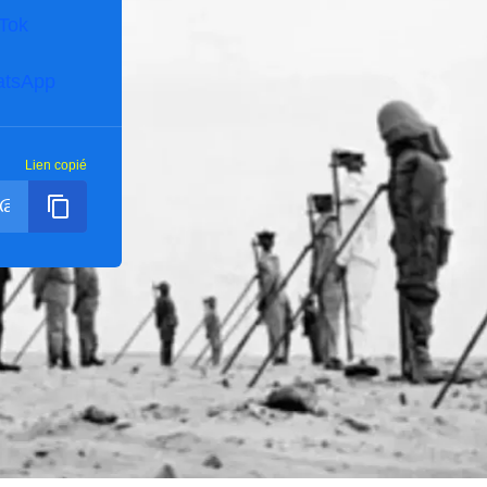
kTok
tsApp
Lien copié