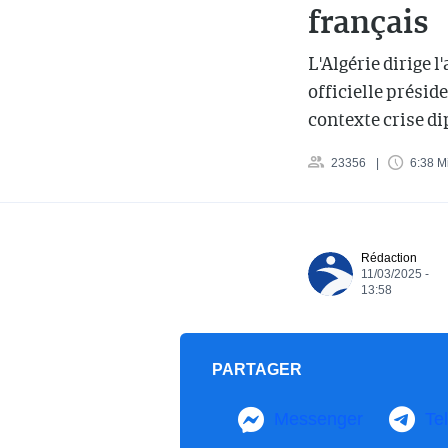
français
L'Algérie dirige 
officielle présid
contexte crise d
23356
6:38 M
Rédaction
11/03/2025 -
13:58
PARTAGER
Messenger
Te