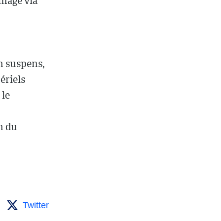
ômage via
en suspens,
ériels
 le
n du
Twitter