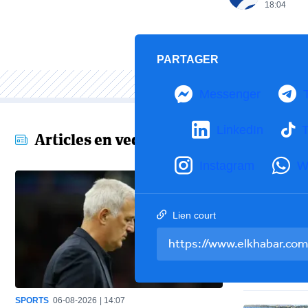
18:04
PARTAGER
Messenger
LinkedIn
T
Articles en vedette
Instagram
W
Lien court
SPORTS
06-08-2026
14:07