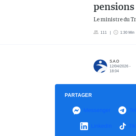
pensions 
Le ministre du Tr
111
1:30 Min
S.A.O
12/04/2026 -
18:04
PARTAGER
Messenger
Te
LinkedIn
Ti