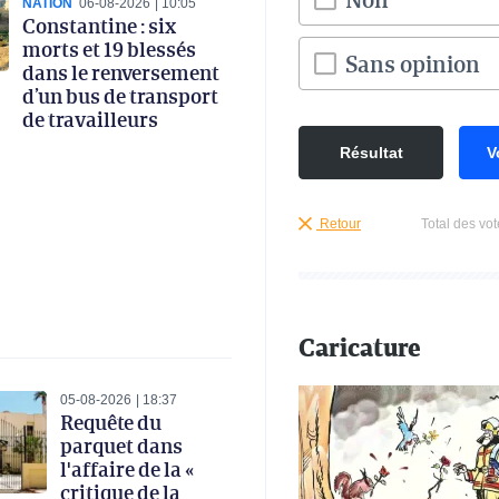
NATION
06-08-2026
10:05
Constantine : six
morts et 19 blessés
Sans opinion
dans le renversement
d’un bus de transport
de travailleurs
Résultat
V
Retour
Total des vot
Caricature
05-08-2026
18:37
Requête du
parquet dans
l'affaire de la «
critique de la