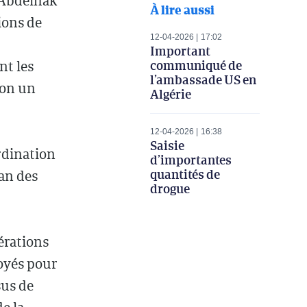
, Abdelhak
À lire aussi
ions de
12-04-2026
17:02
Important
communiqué de
nt les
l’ambassade US en
lon un
Algérie
12-04-2026
16:38
Saisie
rdination
d’importantes
quantités de
lan des
drogue
érations
loyés pour
sus de