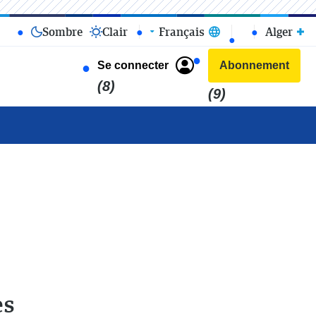
Sombre
Clair
Français
Alger
Se connecter
Abonnement
(8)
(9)
es