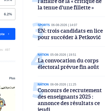
l'affaire de la « critique de
la tenue d'une fillette »
6.2%
SPORTS
06-08-2026
14:07
EN: trois candidats en lice
ote
pour succéder à Petković
es :
497
NATION
05-08-2026
19:51
La convocation du corps
électoral prévue fin août
Plus
NATION
06-08-2026
11:25
Concours de recrutement
des enseignants 2025 :
annonce des résultats ce
jeudi