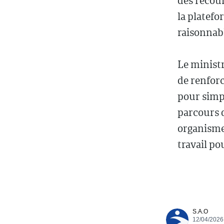
des recour
la platefo
raisonnab
Le ministr
de renforc
pour simpl
parcours d
organismes
travail po
S.A.O
12/04/2026