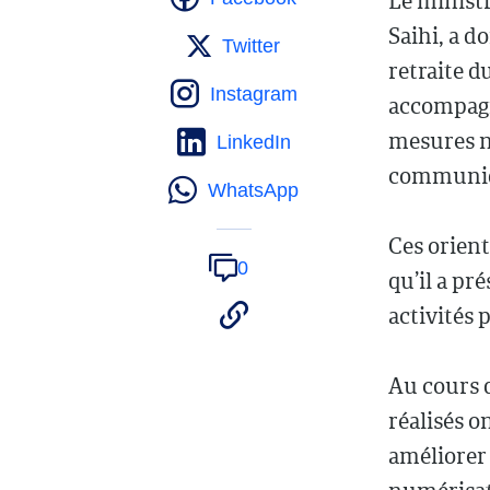
Le ministr
Saihi, a d
Twitter
retraite d
Instagram
accompagn
mesures né
LinkedIn
communiq
WhatsApp
Ces orient
0
qu’il a pr
activités 
Au cours d
réalisés o
améliorer 