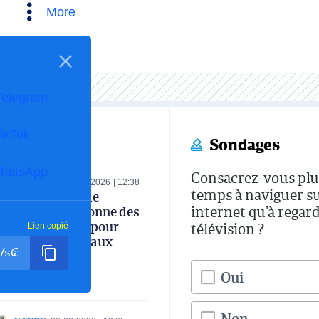
More
Telegram
ikTok
Sondages
hatsApp
Consacrez-vous plu
ECONOMIE
06-08-2026
12:38
temps à naviguer s
Le ministre de
internet qu’à regard
l’Industrie donne des
instructions pour
télévision ?
Lien copié
renforcer le taux
d’intégration
nationale
Oui
Non