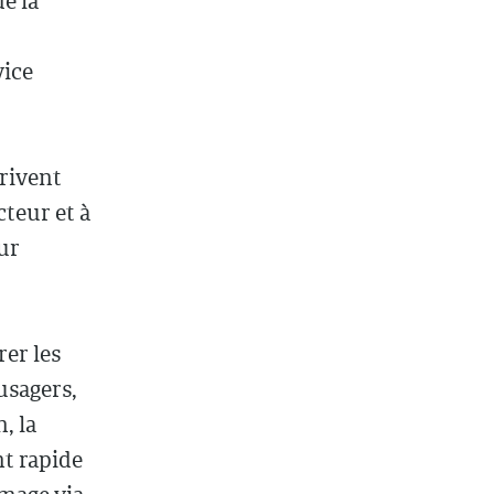
e la
vice
crivent
teur et à
ur
rer les
usagers,
, la
nt rapide