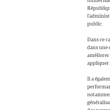
numérisat
Républiqu
l’administ
public.
Dans ce ca
dans une 
améliorer 
appliquer 
Il a égale
performanc
notamment
généralisa