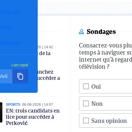
Telegram
ikTok
Sondages
hatsApp
Consacrez-vous plu
SPORTS
07-08-2026
14:42
temps à naviguer s
Les coulisses de la
internet qu’à regard
réunion de la
commission
télévision ?
Lien copié
technique : Sanchez
favori pour succéder a
Petkovic
Oui
Non
SPORTS
06-08-2026
14:07
EN: trois candidats en
lice pour succéder à
Sans opinion
Petković