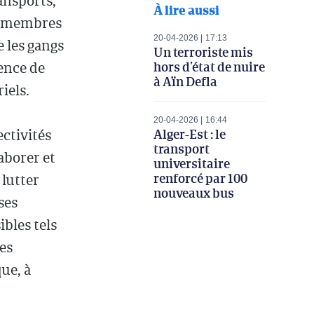
ransports,
À lire aussi
es membres
20-04-2026
17:13
 les gangs
Un terroriste mis
hors d’état de nuire
ence de
à Aïn Defla
iels.
20-04-2026
16:44
Alger-Est : le
ctivités
transport
aborer et
universitaire
renforcé par 100
 lutter
nouveaux bus
ses
bles tels
les
ue, à