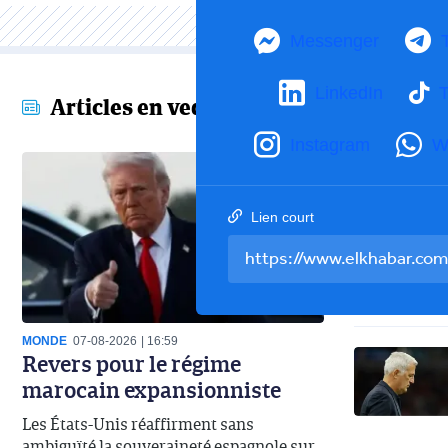
Messenger
LinkedIn
T
Articles en vedette
Instagram
W
Lien court
MONDE
07-08-2026
16:59
Revers pour le régime
marocain expansionniste
Les États-Unis réaffirment sans
ambiguïté la souveraineté espagnole sur