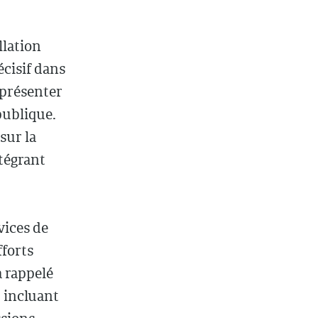
llation
cisif dans
eprésenter
publique.
sur la
tégrant
vices de
fforts
a rappelé
, incluant