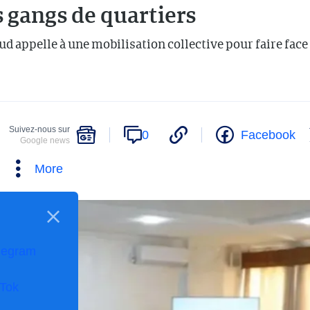
s gangs de quartiers
d appelle à une mobilisation collective pour faire fac
Suivez-nous sur
0
Facebook
Google news
More
legram
kTok