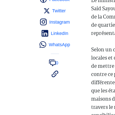
Le ministr
Said Sayou
Twitter
de la Comm
Instagram
de quartie
représenta
LinkedIn
WhatsApp
Selon un c
locales et
0
de mettre 
contre ce 
différente
que les ét
maisons de
travers l