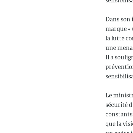
sensibilis
Dans son i
marque « 
la lutte c
une menace
Il a souli
prévention
sensibilis
Le ministr
sécurité d
constants 
que la vis