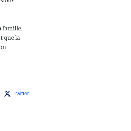
ssions
 famille,
t que la
ion
Twitter