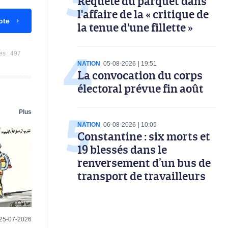
Requête du parquet dans
l'affaire de la « critique de
ote
la tenue d'une fillette »
es :
497
NATION
05-08-2026
19:51
La convocation du corps
électoral prévue fin août
Plus
NATION
06-08-2026
10:05
Constantine : six morts et
19 blessés dans le
renversement d’un bus de
transport de travailleurs
25-07-2026