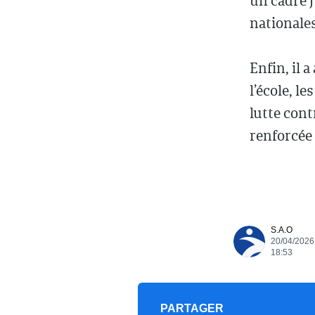
un cadre j
nationales
Enfin, il 
l’école, le
lutte cont
renforcée 
S.A.O
20/04/2026
18:53
PARTAGER