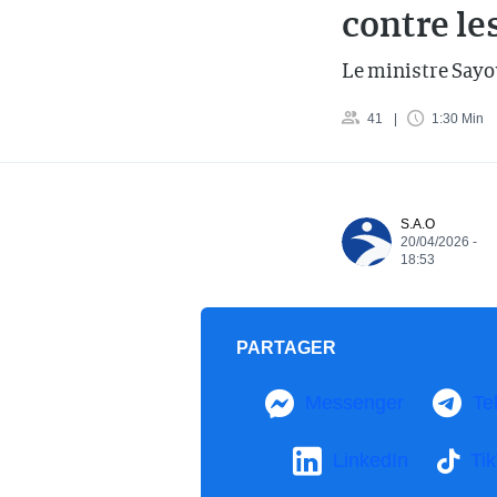
contre le
Le ministre Sayou
41
1:30 Min
S.A.O
20/04/2026 -
18:53
PARTAGER
Messenger
Te
LinkedIn
Ti