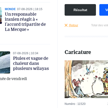
MONDE
07-08-2026
18:15
Résultat
V
Un responsable
iranien réagit à «
l’accord tripartite de
Retour
Total des vot
La Mecque »
Caricature
07-08-2026
10:34
Pluies et vague de
chaleur dans
plusieurs wilayas
rnée de vendredi
Numéro : 11520