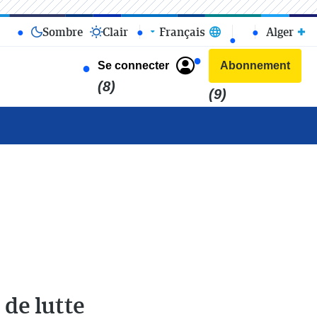
Sombre
Clair
Français
Alger
Se connecter
Abonnement
(8)
(9)
 de lutte