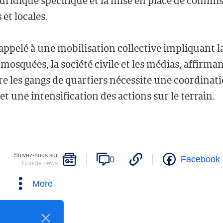
uridique spécifique et la mise en place de commi
 et locales.
a appelé à une mobilisation collective impliquant la
s mosquées, la société civile et les médias, affirman
re les gangs de quartiers nécessite une coordinat
et une intensification des actions sur le terrain.
Suivez-nous sur
0
Facebook
Google news
 -
More