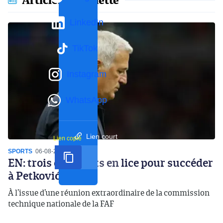
Articles en vedette
LinkedIn
TikTok
Instagram
WhatsApp
Lien court
Lien copié
SPORTS
06-08-2026
14:07
EN: trois candidats en lice pour succéder
à Petković
À l’issue d’une réunion extraordinaire de la commission
technique nationale de la FAF