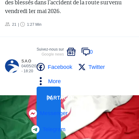
des blessés dans l’accident de la route survenu
vendredi 1er mai 2026.
21
1:27 Min
Suivez-nous sur
0
Google news
S.A.O
Facebook
Twitter
04/05/2026
- 18:20
More
PARTAGER
Messenger
Telegram