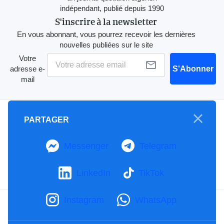
indépendant, publié depuis 1990
S'inscrire à la newsletter
En vous abonnant, vous pourrez recevoir les dernières
nouvelles publiées sur le site
Votre
adresse e-
S'Abonner
mail
A propos
PARTAGER
Mention Légale
Notre Charte
Messenger
Telegram
Contactez-nous
Publicités
LinkedIn
TikTok
Instagram
WhatsApp
Facebook
YouTube
TikTok