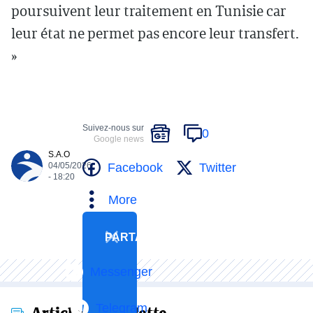
poursuivent leur traitement en Tunisie car
leur état ne permet pas encore leur transfert.
»
Suivez-nous sur
0
Google news
S.A.O
Facebook
Twitter
04/05/2026
- 18:20
More
PARTAGER
Messenger
Telegram