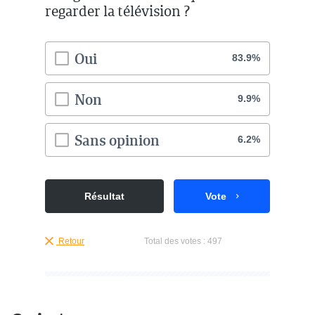
regarder la télévision ?
Oui
83.9%
Non
9.9%
Sans opinion
6.2%
Résultat
Vote
Retour
Total des votes :
497