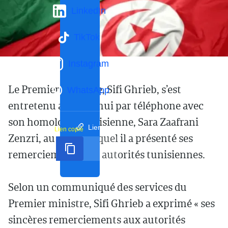
LinkedIn
TikTok
Instagram
Le Premier ministre, Sifi Ghrieb, s’est
WhatsApp
entretenu aujourd’hui par téléphone avec
son homologue tunisienne, Sara Zaafrani
Lien court
Lien copié
Zenzri, au cours duquel il a présenté ses
remerciements aux autorités tunisiennes.
Selon un communiqué des services du
Premier ministre, Sifi Ghrieb a exprimé « ses
sincères remerciements aux autorités