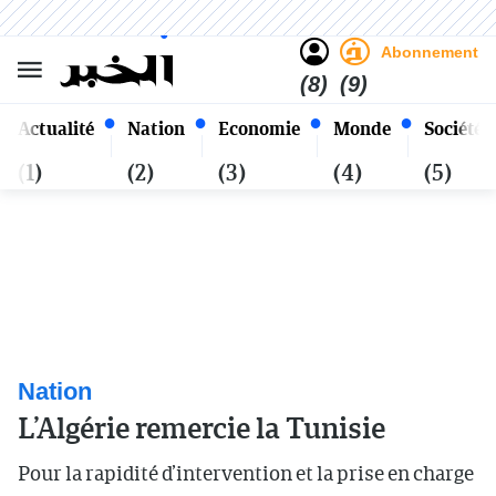
Sombre
Clair
Français
Jeudi 22 Safar 1448 - 06
Alger
Août 2026
Abonnement
(8)
(9)
Actualité
Nation
Economie
Monde
Société
(1)
(2)
(3)
(4)
(5)
Nation
L’Algérie remercie la Tunisie
Pour la rapidité d’intervention et la prise en charge