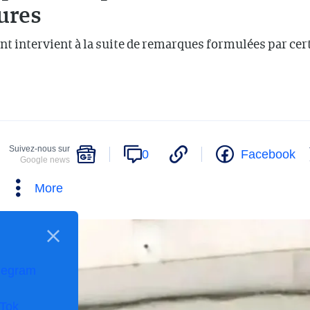
ures
nt intervient à la suite de remarques formulées par cer
Suivez-nous sur
0
Facebook
Google news
More
legram
kTok