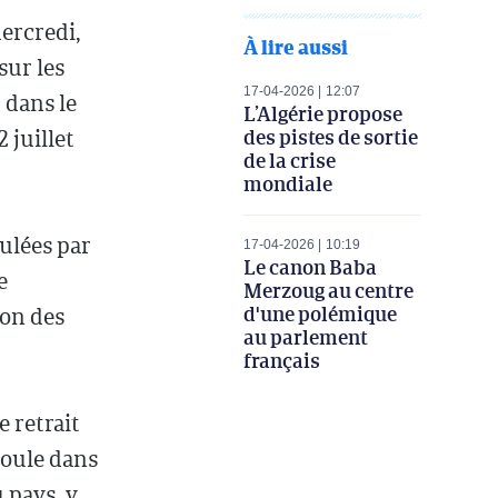
ercredi,
À lire aussi
sur les
17-04-2026
12:07
 dans le
L’Algérie propose
des pistes de sortie
 juillet
de la crise
mondiale
ulées par
17-04-2026
10:19
Le canon Baba
e
Merzoug au centre
d'une polémique
ion des
au parlement
français
 retrait
roule dans
 pays, y