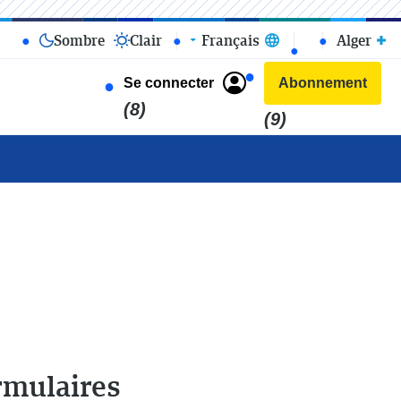
Sombre
Clair
Français
Alger
Se connecter
Abonnement
(8)
(9)
ormulaires