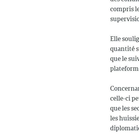
compris le
supervisi
Elle souli
quantité s
que le sui
plateform
Concernant
celle-ci p
que les se
les huissi
diplomatiq