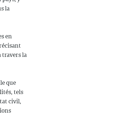
s la
es en
récisant
 travers la
lle que
ités, tels
at civil,
sions