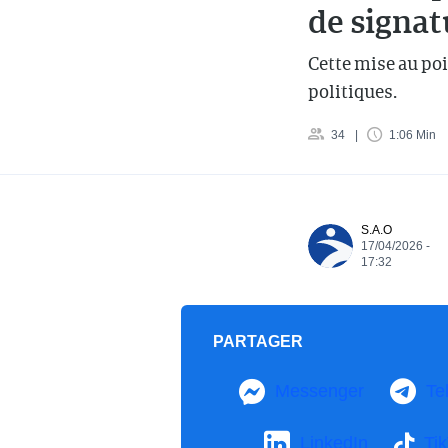
de signat
Cette mise au poi
politiques.
34
1:06 Min
S.A.O
17/04/2026 -
17:32
PARTAGER
Messenger
Te
LinkedIn
Ti