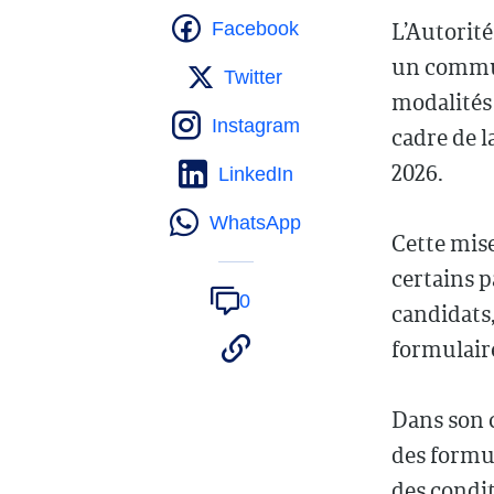
L’Autorité
Facebook
un commun
Twitter
modalités 
Instagram
cadre de l
2026.
LinkedIn
WhatsApp
Cette mise
certains p
0
candidats,
formulaire
Dans son c
des formul
des condit