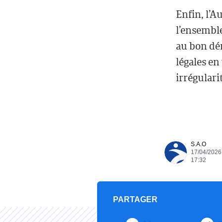
Enfin, l’A
l’ensemble
au bon dé
légales en
irrégulari
S.A.O
17/04/2026
17:32
PARTAGER