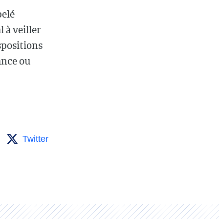
pelé
 à veiller
positions
ance ou
Twitter