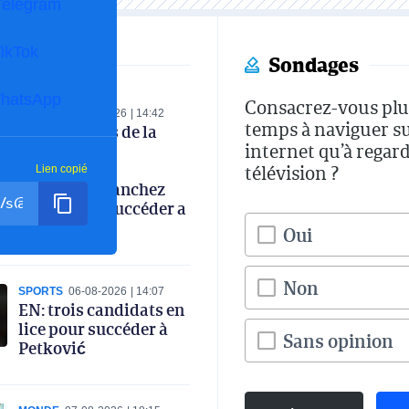
Telegram
ikTok
Sondages
hatsApp
Consacrez-vous plu
SPORTS
07-08-2026
14:42
temps à naviguer s
Les coulisses de la
internet qu’à regard
réunion de la
commission
télévision ?
Lien copié
technique : Sanchez
favori pour succéder a
Petkovic
Oui
Non
SPORTS
06-08-2026
14:07
EN: trois candidats en
lice pour succéder à
Sans opinion
Petković