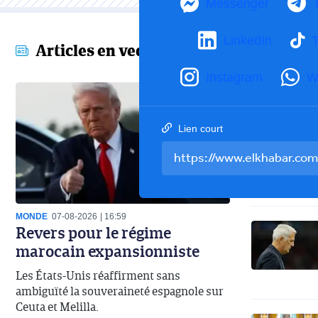
Messenger
LinkedIn
T
Articles en vedette
Instagram
W
Lien court
MONDE
07-08-2026
16:59
Revers pour le régime
marocain expansionniste
Les États-Unis réaffirment sans
ambiguïté la souveraineté espagnole sur
Ceuta et Melilla.