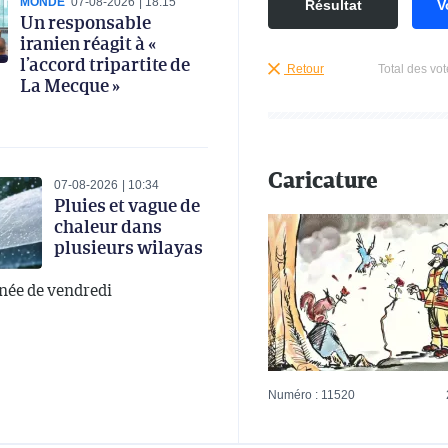
MONDE
07-08-2026
18:15
Résultat
V
Un responsable
iranien réagit à «
l’accord tripartite de
Retour
Total des vot
La Mecque »
Caricature
07-08-2026
10:34
Pluies et vague de
chaleur dans
plusieurs wilayas
rnée de vendredi
Numéro : 11520