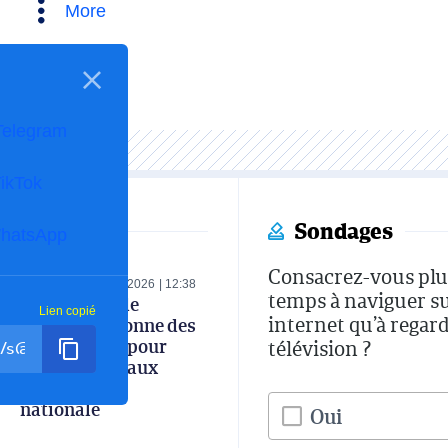
More
Telegram
ikTok
Sondages
hatsApp
Consacrez-vous plu
ECONOMIE
06-08-2026
12:38
temps à naviguer s
Le ministre de
Lien copié
internet qu’à regard
l’Industrie donne des
instructions pour
télévision ?
renforcer le taux
d’intégration
nationale
Oui