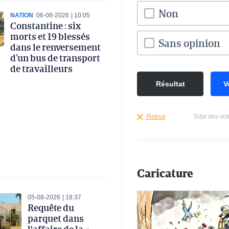
Non
NATION
06-08-2026
10:05
Constantine : six
morts et 19 blessés
Sans opinion
dans le renversement
d’un bus de transport
de travailleurs
Résultat
V
Retour
Total des vot
Caricature
05-08-2026
18:37
Requête du
parquet dans