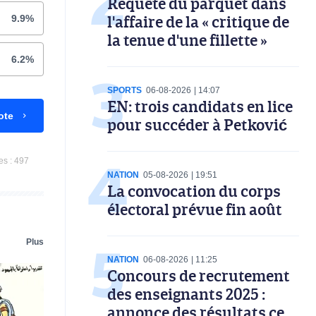
Requête du parquet dans
l'affaire de la « critique de
9.9%
la tenue d'une fillette »
6.2%
SPORTS
06-08-2026
14:07
EN: trois candidats en lice
ote
pour succéder à Petković
es :
497
NATION
05-08-2026
19:51
La convocation du corps
électoral prévue fin août
Plus
NATION
06-08-2026
11:25
Concours de recrutement
des enseignants 2025 :
annonce des résultats ce