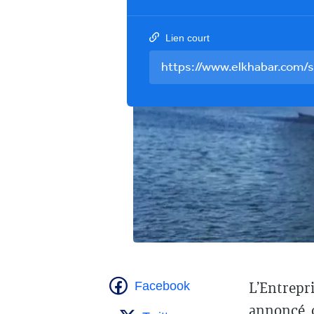
Lien court
L’Entrepri
Facebook
annoncé, c