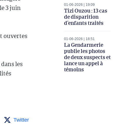
01-06-2026
19:09
e 3 juin
Tizi Ouzou : 13 cas
de disparition
d’enfants traités
nt ouvertes
01-06-2026
18:51
La Gendarmerie
publie les photos
de deux suspects et
lance un appel à
 dans les
témoins
lités
Twitter