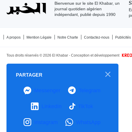
S
Bienvenue sur le site El Khabar, un
journal quotidien algérien
E
indépendant, publié depuis 1990
p
A propos
Mention Légale
Notre Charte
Contactez-nous
Publicités
Tous droits réservés ©
2026
El Khabar - Conception et développement
PARTAGER
Messenger
Telegram
LinkedIn
TikTok
Instagram
WhatsApp