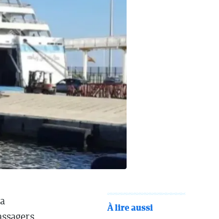
 a
À lire aussi
assagers