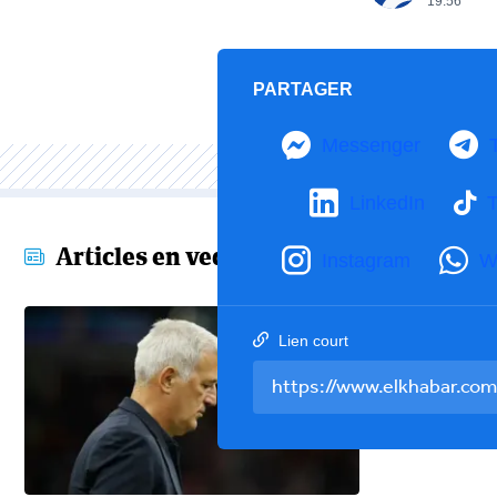
19:56
PARTAGER
Messenger
LinkedIn
T
Articles en vedette
Instagram
W
Lien court