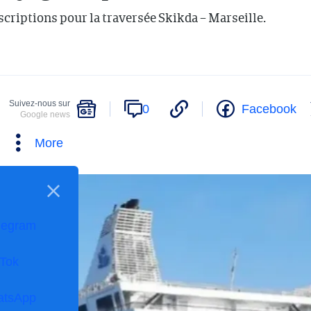
criptions pour la traversée Skikda – Marseille.
Suivez-nous sur
0
Facebook
Google news
More
legram
kTok
atsApp