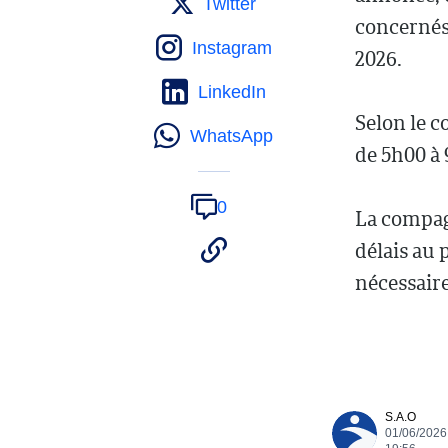
Twitter
concernés 
Instagram
2026.
LinkedIn
Selon le c
WhatsApp
de 5h00 à
0
La compagn
délais au 
nécessaire
S.A.O
01/06/2026