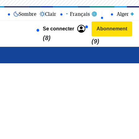
Sombre
Clair
Français
Alger
Se connecter
Abonnement
(8)
(9)