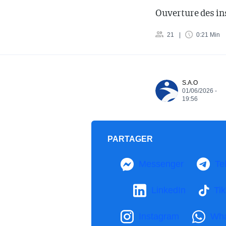
Ouverture des ins
21
0:21 Min
S.A.O
01/06/2026 -
19:56
PARTAGER
Messenger
Te
LinkedIn
Ti
Instagram
Wh