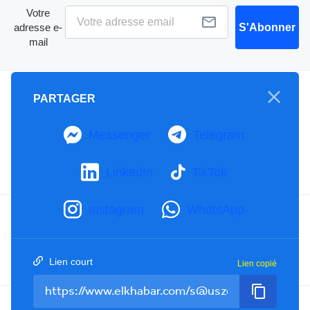
Votre
adresse e-
S'Abonner
mail
A propos
PARTAGER
Mention Légale
Notre Charte
Messenger
Telegram
Contactez-nous
Publicités
LinkedIn
TikTok
Instagram
WhatsApp
Facebook
YouTube
TikTok
Twitter
RSS
Lien court
Lien copié
Tel : +213(0)023 31 69 04 - eMail :
info@elkhabar.com