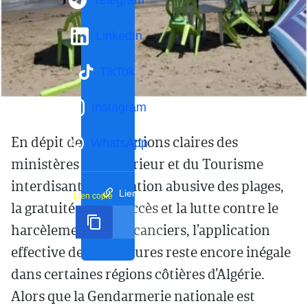
Telegram
LinkedIn
TikTok
Instagram
En dépit des instructions claires des
WhatsApp
ministères de l’Intérieur et du Tourisme
interdisant l’occupation abusive des plages,
Lien court
Lien copié
la gratuité de leur accès et la lutte contre le
harcèlement des vacanciers, l’application
effective de ces mesures reste encore inégale
dans certaines régions côtières d’Algérie.
Alors que la Gendarmerie nationale est