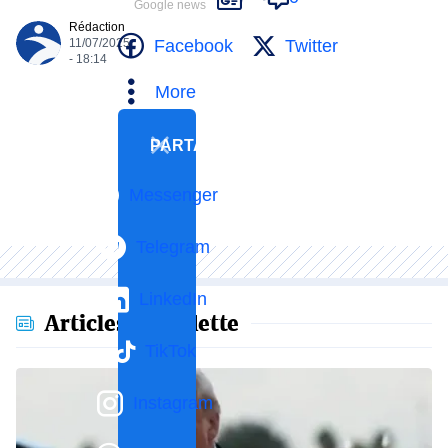
Google news
Rédaction
Facebook
Twitter
11/07/2025
- 18:14
More
PARTAGER
Messenger
Telegram
LinkedIn
Articles en vedette
TikTok
Instagram