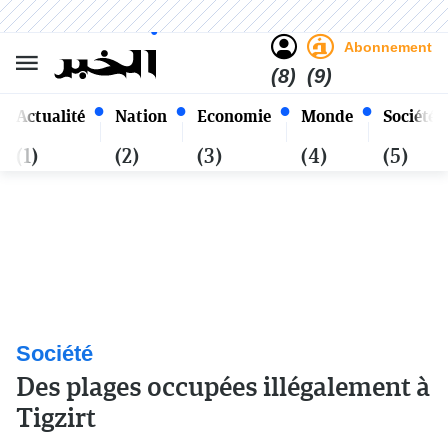
Sombre
Clair
Français
Samedi 24 Safar 1448 - 08
Alger
Août 2026
Abonnement
(8)
(9)
Actualité
Nation
Economie
Monde
Société
(1)
(2)
(3)
(4)
(5)
Société
Des plages occupées illégalement à
Tigzirt