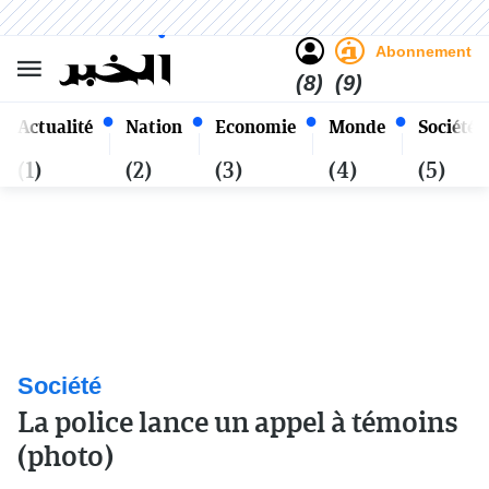
Sombre
Clair
Français
Jeudi 22 Safar 1448 - 06
Alger
Août 2026
Abonnement
(8)
(9)
Actualité
Nation
Economie
Monde
Société
(1)
(2)
(3)
(4)
(5)
Société
La police lance un appel à témoins
(photo)