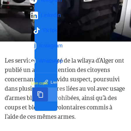
Telegram
LinkedIn
TikTok
Instagram
Les services de sûreté de la wilaya d’Alger ont
WhatsApp
publié un avis à l’attention des citoyens
concernant un individu suspect, poursuivi
Lien court
Lien copié
dans plusieurs affaires liées au vol avec usage
d’armes blanches prohibées, ainsi qu’à des
coups et blessures volontaires commis à
l’aide de ces mêmes armes.