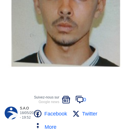
Suivez-nous sur
0
Google news
S.A.O
Facebook
Twitter
18/05/2026
- 19:52
More