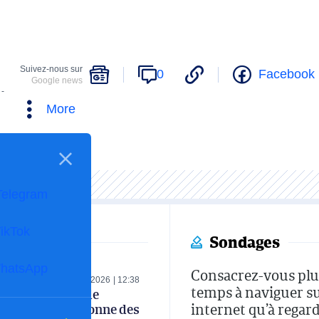
Suivez-nous sur
0
Facebook
Google news
 -
More
Telegram
ikTok
Sondages
hatsApp
Consacrez-vous plu
ECONOMIE
06-08-2026
12:38
temps à naviguer s
Le ministre de
internet qu’à regard
l’Industrie donne des