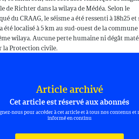
lle de Richter dans la wilaya de Médéa. Selon le
é du CRAAG, le séisme a été ressenti à 18h25 et
a été localisé à 5 km au sud-ouest de la commune 
ême wilaya. Aucune perte humaine ni dégât matéri
 la Protection civile.
Article archivé
Cet article est réservé aux abonnés
gnez-nous pour accéder à cet article et à tous nos contenus et 
informé en continu