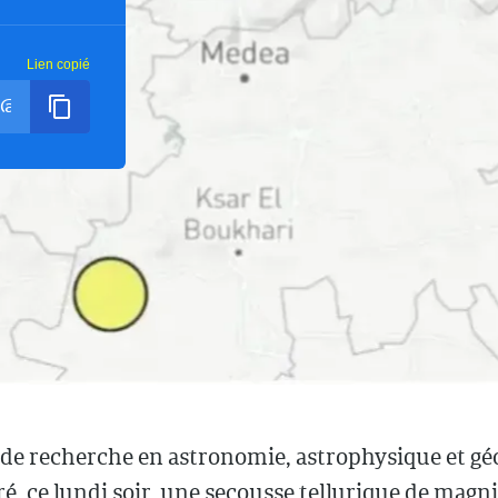
Lien copié
 de recherche en astronomie, astrophysique et g
ré, ce lundi soir, une secousse tellurique de magn