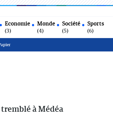
Economie
Monde
Société
Sports
(3)
(4)
(5)
(6)
Papier
a tremblé à Médéa