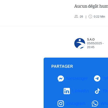
Aucun dégât humai
26
0:22 Min
S.A.O
05/05/2025 -
20:45
PARTAGER
Messenger
Te
LinkedIn
Ti
Instagram
Wh