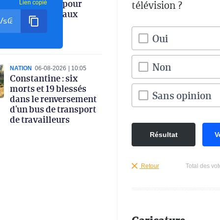
instructions pour
télévision ?
Lien copié
renforcer le taux
d’intégration
nationale
Oui
Non
NATION
06-08-2026
10:05
Constantine : six
morts et 19 blessés
Sans opinion
dans le renversement
d’un bus de transport
de travailleurs
Résultat
V
Retour
Total des vot