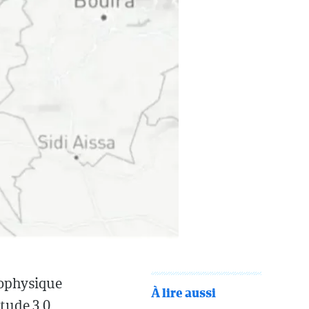
éophysique
À lire aussi
itude 3,0