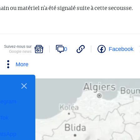
n ou matériel n’a été signalé suite à cette secousse.
Suivez-nous sur
0
Facebook
Google news
More
legram
kTok
atsApp