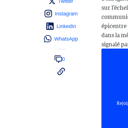
Twitter
sur l’éche
Instagram
communiqu
épicentre 
LinkedIn
dans la m
WhatsApp
signalé par
0
Rejoi