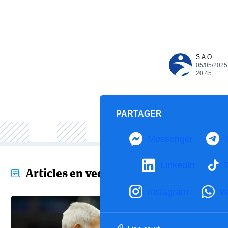
S.A.O
05/05/2025
20:45
PARTAGER
Messenger
LinkedIn
T
Articles en vedette
Instagram
W