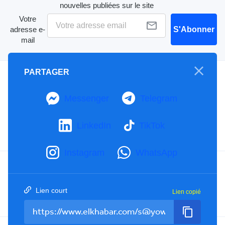
nouvelles publiées sur le site
Votre
adresse e-
S'Abonner
mail
PARTAGER
A propos
Mention Légale
Messenger
Telegram
Notre Charte
Contactez-nous
LinkedIn
TikTok
Publicités
Instagram
WhatsApp
Facebook
YouTube
TikTok
Lien court
Lien copié
Twitter
RSS