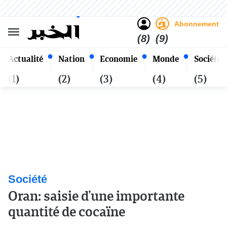
Sombre
Clair
Français
Samedi 24 Safar 1448 - 08
Alger
Août 2026
Abonnement
(8)
(9)
Actualité
Nation
Economie
Monde
Société
(1)
(2)
(3)
(4)
(5)
Société
Oran: saisie d’une importante
quantité de cocaïne