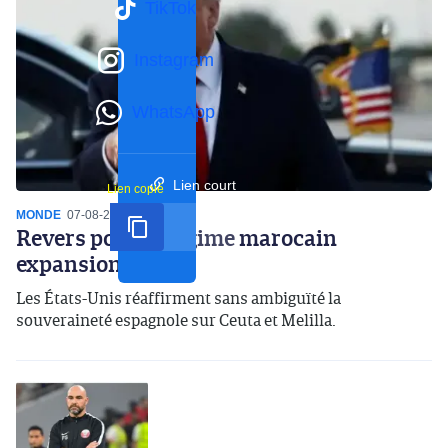
TikTok
Instagram
WhatsApp
Lien court
Lien copié
MONDE
07-08-2026
16:59
Revers pour le régime marocain
expansionniste
Les États-Unis réaffirment sans ambiguïté la
souveraineté espagnole sur Ceuta et Melilla.