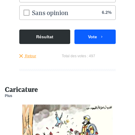
Sans opinion
6.2%
Résultat
Vote
Retour
Total des votes :
497
Caricature
Plus