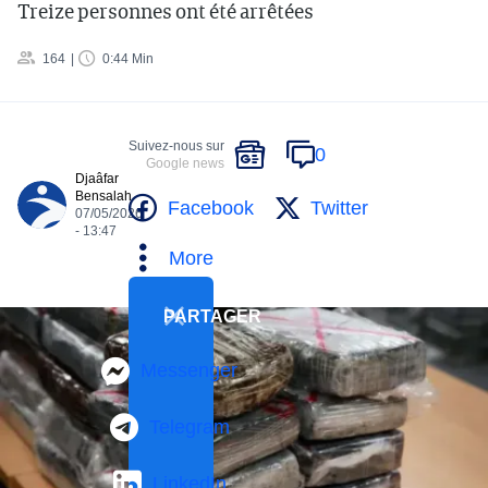
Treize personnes ont été arrêtées
164
0:44 Min
Suivez-nous sur
0
Google news
Djaâfar
Bensalah
Facebook
Twitter
07/05/2026
- 13:47
More
PARTAGER
Messenger
Telegram
LinkedIn