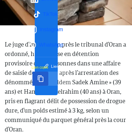
TikTok
Instagram
Le juge d’instruction près le tribunal d’Oran a
WhatsApp
ordonné, hier, la mise en détention
provisoire de 13 personnes dans une affaire
Lien court
Lien copié
de saisie de cocaïne, après l’arrestation des
dénommés « Mokaddem Sadek Amine » (39
ans) et Hamadi Abdelrahim (40 ans) à Oran,
pris en flagrant délit de possession de drogue
dure, d’un poids estimé à 3 kg, selon un
communiqué du parquet général près la cour
d’Oran.