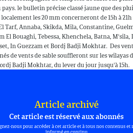
 pays. le bulletin précise classé jaune que des plu
 localement les 20 mm concerneront de 15h à 21h 
El Tarf, Annaba, Skikda, Mila, Constantine, Guel
 El Bouaghi, Tebessa, Khenchela, Batna, M'sila, D
et, In Guezzam et Bordj Badji Mokhtar. Des vent
s de vents de sable souffleront sur les wilayas d
ordj Badji Mokhtar, du lever du jour jusqu'à 15h.
Article archivé
Cet article est réservé aux abonnés
gnez-nous pour accéder à cet article et à tous nos contenus et 
informé en continu