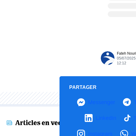
Fateh Nour
05/07/2025
12:12
PARTAGER
Messenger
LinkedIn
T
Articles en vedette
Instagram
W