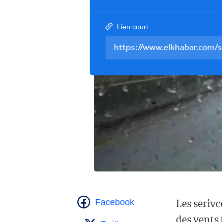
Lien court
Les serivc
Facebook
des vents