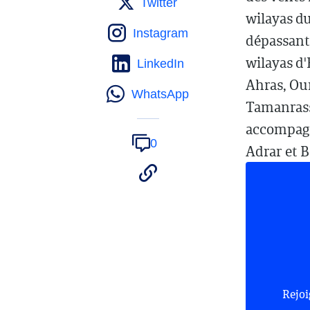
Twitter
wilayas du
Instagram
dépassant
wilayas d'
LinkedIn
Ahras, Oum
WhatsApp
Tamanrass
accompagné
0
Adrar et B
Rejoi