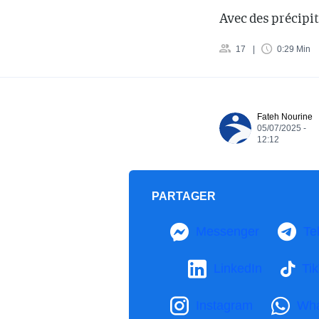
Avec des précipi
17
0:29 Min
Fateh Nourine
05/07/2025 -
12:12
PARTAGER
Messenger
Te
LinkedIn
Ti
Instagram
Wh