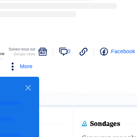
Suivez-nous sur
0
Facebook
ine
Google news
 -
More
Telegram
ikTok
Sondages
hatsApp