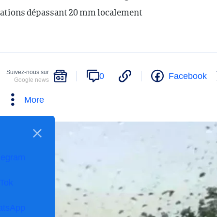
tations dépassant 20 mm localement
Suivez-nous sur
0
Facebook
Google news
More
legram
kTok
atsApp