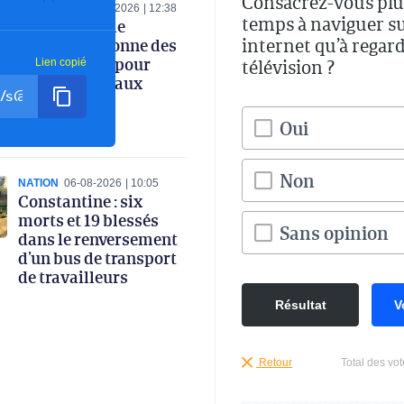
Consacrez-vous plu
ECONOMIE
06-08-2026
12:38
temps à naviguer s
Le ministre de
internet qu’à regard
l’Industrie donne des
instructions pour
télévision ?
Lien copié
renforcer le taux
d’intégration
nationale
Oui
Non
NATION
06-08-2026
10:05
Constantine : six
morts et 19 blessés
Sans opinion
dans le renversement
d’un bus de transport
de travailleurs
Résultat
V
Retour
Total des vot