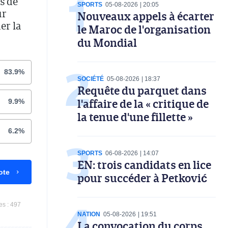
s de
SPORTS
05-08-2026
20:05
ur
Nouveaux appels à écarter
er la
le Maroc de l'organisation
du Mondial
83.9%
SOCIÉTÉ
05-08-2026
18:37
Requête du parquet dans
l'affaire de la « critique de
9.9%
la tenue d'une fillette »
6.2%
SPORTS
06-08-2026
14:07
EN: trois candidats en lice
ote
pour succéder à Petković
es :
497
NATION
05-08-2026
19:51
La convocation du corps