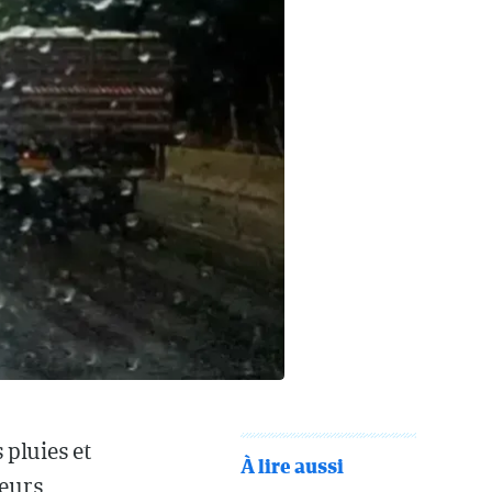
 pluies et
À lire aussi
ieurs