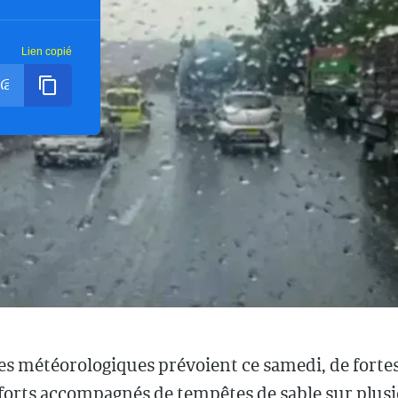
Lien copié
es météorologiques prévoient ce samedi, de fortes
 forts accompagnés de tempêtes de sable sur plus