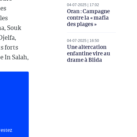
04-07-2025
17:02
ies
Oran : Campagne
contre la « mafia
les
des plages »
ma, Souk
jelfa,
04-07-2025
16:50
Une altercation
s forts
enfantine vire au
e In Salah,
drame à Blida
restez