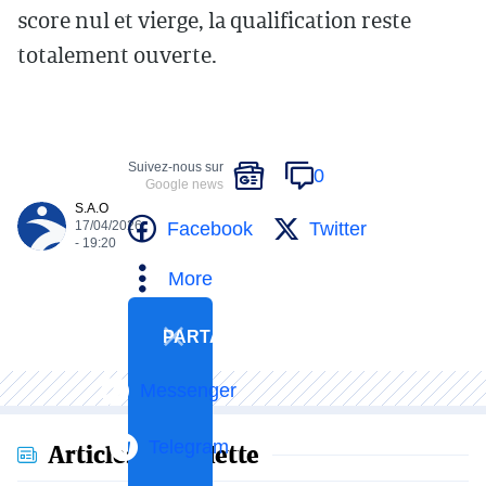
score nul et vierge, la qualification reste
totalement ouverte.
Suivez-nous sur
0
Google news
S.A.O
Facebook
Twitter
17/04/2026
- 19:20
More
PARTAGER
Messenger
Telegram
Articles en vedette