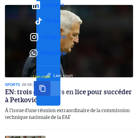
LinkedIn
TikTok
Instagram
WhatsApp
Lien court
Lien copié
SPORTS
06-08-2026
14:07
EN: trois candidats en lice pour succéder
à Petković
À l’issue d’une réunion extraordinaire de la commission
technique nationale de la FAF