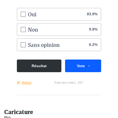
Oui
83.9%
Non
9.9%
Sans opinion
6.2%
Résultat
Vote
Retour
Total des votes :
497
Caricature
Plus