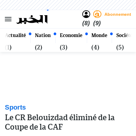
Sombre
Clair
Français
Vendredi 23 Safar 1448 - 07
Alger
Août 2026
Abonnement
(8)
(9)
Actualité
Nation
Economie
Monde
Société
(1)
(2)
(3)
(4)
(5)
Sports
Le CR Belouizdad éliminé de la
Coupe de la CAF