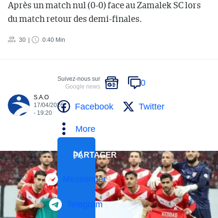
Après un match nul (0-0) face au Zamalek SC lors
du match retour des demi-finales.
30
0:40 Min
Suivez-nous sur
0
Google news
S.A.O
Facebook
Twitter
17/04/2026
- 19:20
More
PARTAGER
Messenger
Telegram