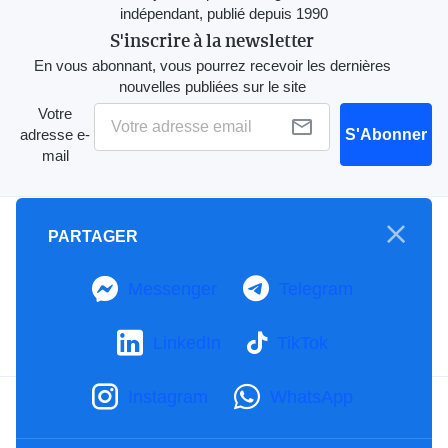
indépendant, publié depuis 1990
S'inscrire à la newsletter
En vous abonnant, vous pourrez recevoir les dernières
nouvelles publiées sur le site
Votre
adresse e-
S'Abonner
mail
A propos
PARTAGER
Mention Légale
Notre Charte
Messenger
Telegram
Contactez-nous
Publicités
LinkedIn
TikTok
Instagram
WhatsApp
Facebook
YouTube
TikTok