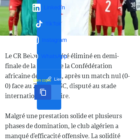
LinkedIn
TikTok
Instagram
Le CR Belouizdad a été éliminé en demi-
WhatsApp
finale de la Coupe de la Confédération
africaine de football, après un match nul (0-
Lien court
Lien copié
0) face au Zamalek SC, disputé au stade
international du Caire.
Malgré une prestation solide et plusieurs
phases de domination, le club algérien a
manqué d’efficacité offensive. La solidité