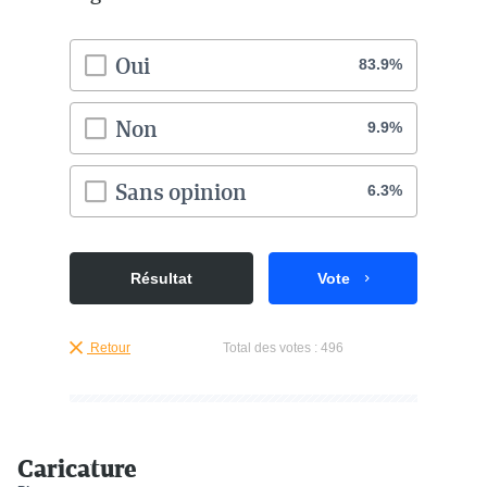
Oui
83.9%
Non
9.9%
Sans opinion
6.3%
Résultat
Vote
Retour
Total des votes :
496
Caricature