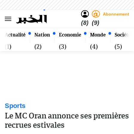
Sombre
Clair
Français
Jeudi 22 Safar 1448 - 06
Alger
Août 2026
Abonnement
(8)
(9)
Actualité
Nation
Economie
Monde
Société
(1)
(2)
(3)
(4)
(5)
Sports
Le MC Oran annonce ses premières
recrues estivales