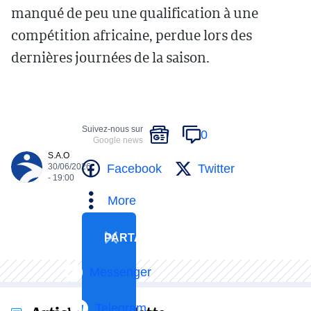
manqué de peu une qualification à une
compétition africaine, perdue lors des
dernières journées de la saison.
Suivez-nous sur
0
Google news
S.A.O
Facebook
Twitter
30/06/2026
- 19:00
More
PARTAGER
Messenger
Telegram