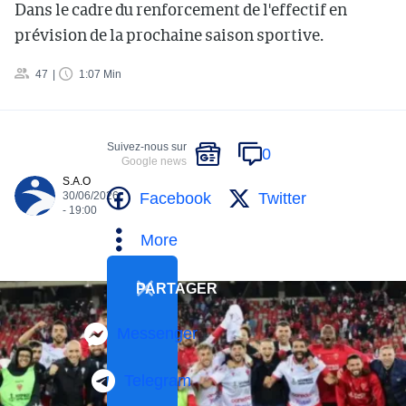
Dans le cadre du renforcement de l'effectif en
prévision de la prochaine saison sportive.
47
1:07 Min
Suivez-nous sur
0
Google news
S.A.O
Facebook
Twitter
30/06/2026
- 19:00
More
PARTAGER
Messenger
Telegram