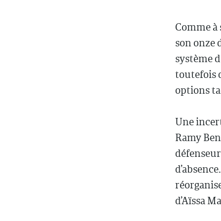
Comme à s
son onze d
système de
toutefois 
options ta
Une incer
Ramy Bense
défenseur
d’absence.
réorganis
d’Aïssa Ma