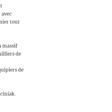
t
r avec
mier tour
n massif
lliers de
uipiers de
ciniak.