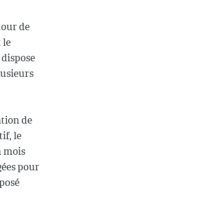
tour de
 le
 dispose
lusieurs
tion de
f, le
n mois
agées pour
mposé