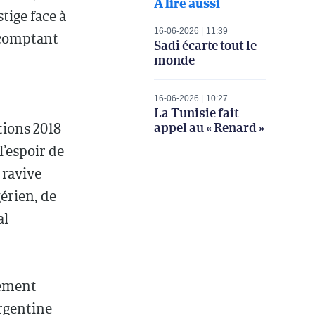
À lire aussi
tige face à
16-06-2026
11:39
 comptant
Sadi écarte tout le
monde
16-06-2026
10:27
La Tunisie fait
appel au « Renard »
tions 2018
l’espoir de
 ravive
érien, de
al
tement
argentine