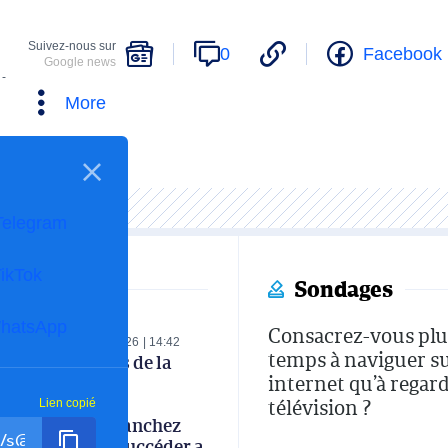
Suivez-nous sur
0
Facebook
Google news
 -
More
Telegram
ikTok
Sondages
hatsApp
Consacrez-vous plu
SPORTS
07-08-2026
14:42
temps à naviguer s
Les coulisses de la
internet qu’à regard
réunion de la
commission
télévision ?
Lien copié
technique : Sanchez
favori pour succéder a