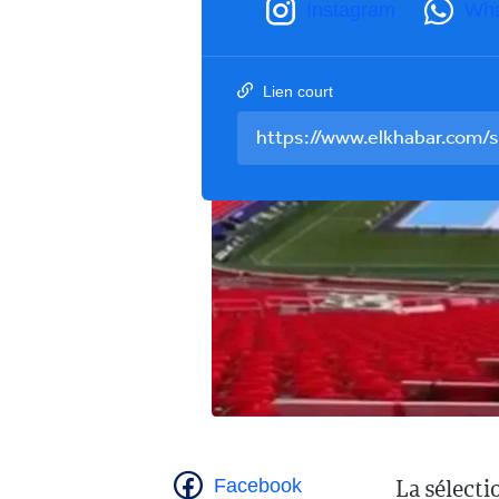
Instagram
Wh
Lien court
La sélecti
Facebook