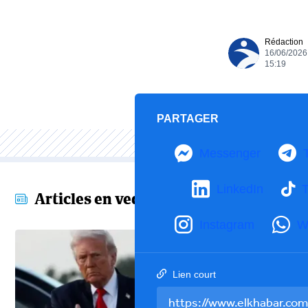
Rédaction
16/06/2026
15:19
PARTAGER
Messenger
LinkedIn
T
Articles en vedette
Instagram
W
Lien court