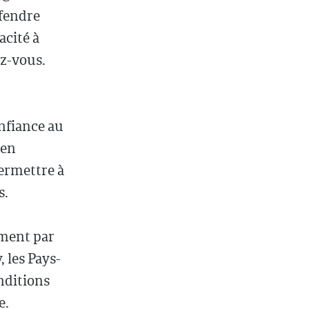
fendre
acité à
ez-vous.
nfiance au
ien
permettre à
s.
mment par
 les Pays-
onditions
e.