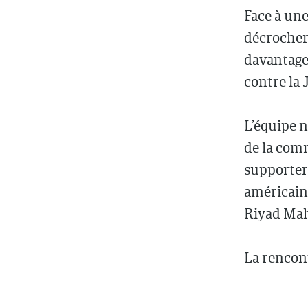
Face à une
décrocher 
davantage
contre la 
L’équipe 
de la comm
supporters
américain
Riyad Mah
La rencont