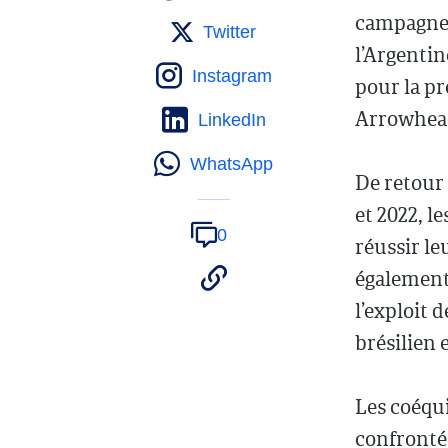
campagne à
Twitter
l’Argenti
Instagram
pour la pr
Arrowhead
LinkedIn
WhatsApp
De retour 
et 2022, l
0
réussir le
également 
l’exploit 
brésilien 
Les coéqu
confrontés