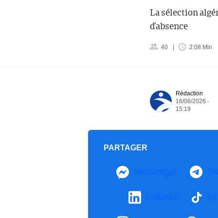
La sélection alg
d’absence
40
2:08 Min
Rédaction
16/06/2026 -
15:19
PARTAGER
Messenger
Te
LinkedIn
Ti