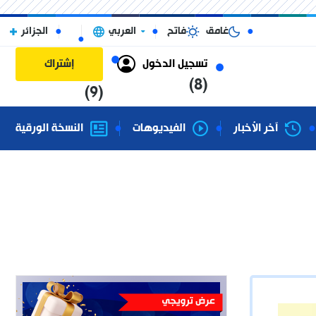
غامق
فاتح
العربي
الجزائر
تسجيل الدخول
إشتراك
(8)
(9)
آخر الأخبار
الفيديوهات
النسخة الورقية