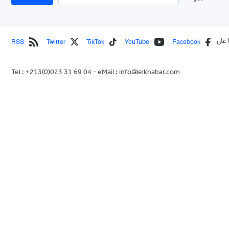
RSS
Twitter
TikTok
YouTube
Facebook
 على
Tel : +213(0)023 31 69 04 - eMail :
info@elkhabar.com