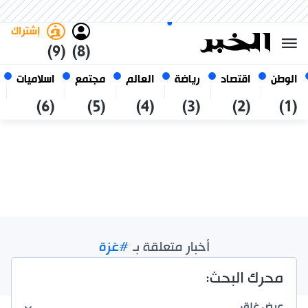
السبت 24 صفر 1448 الموافق ل 08
غامق
فاتح
العربي
أغسطس 2026
الجزائر
إشتراك
(9)
(8)
الوطن
اقتصاد
رياضة
العالم
مجتمع
اسلاميات
(6)
(5)
(4)
(3)
(2)
(1)
أخبار متعلقة بـ
#غزة
نتائج الإجمالية /
23
محرك البحث:
عرض
غلق