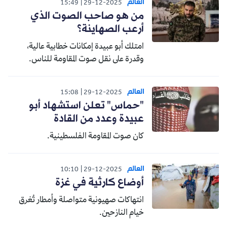
العالم
15:49
29-12-2025
من هو صاحب الصوت الذي
أرعب الصهاينة؟
امتلك أبو عبيدة إمكانات خطابية عالية،
وقدرة على نقل صوت المقاومة للناس.
العالم
15:08
29-12-2025
"حماس" تعلن استشهاد أبو
عبيدة وعدد من القادة
كان صوت المقاومة الفلسطينية.
العالم
10:10
29-12-2025
أوضاع كارثية في غزة
انتهاكات صهيونية متواصلة وأمطار تُغرق
خيام النازحين.