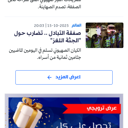
تصريحات أسير صهيوني أطلق سراحه ضمن
الصفقة، تصدم الصهاينة.
العالم
20:03
15-10-2025
صفقة التبادل .. تضارب حول
"الجثة اللغز"
الكيان الصهيوني تسلم في اليومين الماضيين
جثامين ثمانية من أسراه.
اعرض المزيد