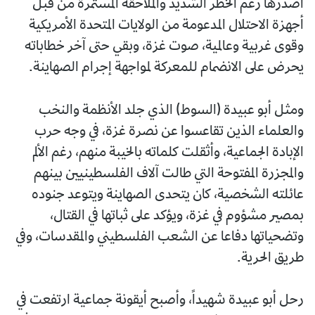
أصدرها رغم الخطر الشديد والملاحقة المستمرة من قبل
أجهزة الاحتلال المدعومة من الولايات المتحدة الأمريكية
وقوى غربية وعالمية، صوت غزة، وبقي حتى آخر خطاباته
يحرض على الانضمام للمعركة لمواجهة إجرام الصهاينة.
ومثل أبو عبيدة (السوط) الذي جلد الأنظمة والنخب
والعلماء الذين تقاعسوا عن نصرة غزة، في وجه حرب
الإبادة الجماعية، وأثقلت كلماته بالخيبة منهم، رغم الألم
والمجزرة المفتوحة التي طالت آلاف الفلسطينيين بينهم
عائلته الشخصية، كان يتحدى الصهاينة ويتوعد جنوده
بمصير مشؤوم في غزة، ويؤكد على ثباتها في القتال،
وتضحياتها دفاعا عن الشعب الفلسطيني والمقدسات، وفي
طريق الحرية.
رحل أبو عبيدة شهيداً، وأصبح أيقونة جماعية ارتفعت في