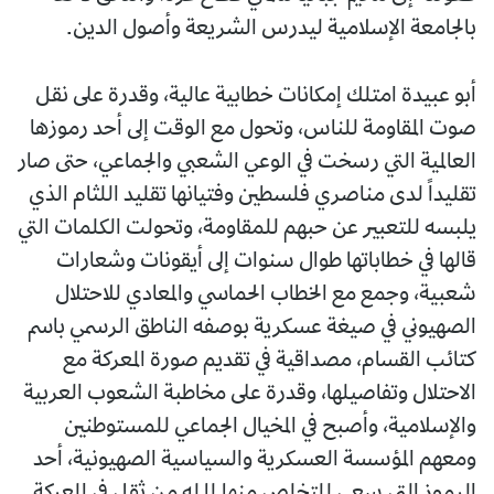
بالجامعة الإسلامية ليدرس الشريعة وأصول الدين.
أبو عبيدة امتلك إمكانات خطابية عالية، وقدرة على نقل
صوت المقاومة للناس، وتحول مع الوقت إلى أحد رموزها
العالمية التي رسخت في الوعي الشعبي والجماعي، حتى صار
تقليداً لدى مناصري فلسطين وفتيانها تقليد اللثام الذي
يلبسه للتعبير عن حبهم للمقاومة، وتحولت الكلمات التي
قالها في خطاباتها طوال سنوات إلى أيقونات وشعارات
شعبية، وجمع مع الخطاب الحماسي والمعادي للاحتلال
الصهيوني في صيغة عسكرية بوصفه الناطق الرسمي باسم
كتائب القسام، مصداقية في تقديم صورة المعركة مع
الاحتلال وتفاصيلها، وقدرة على مخاطبة الشعوب العربية
والإسلامية، وأصبح في المخيال الجماعي للمستوطنين
ومعهم المؤسسة العسكرية والسياسية الصهيونية، أحد
الرموز التي سعى للتخلص منها لما له من ثقل في المعركة