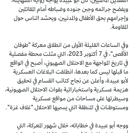
العقدين الماضيين، كان أبو عبيدة يواجه رواية الصهاينة،
ويفضح جرائمه وجبن جنوده وضباطه أمام المقاتلين
وإجرامهم بحق الأطفال والمدنيين، ويحشد الناس حول
المقاومة.
وفي الساعات القليلة الأولى من انطلاق معركة "طوفان
الأقصى"، في 7 أكتوبر 2023، التي مثلت محطة مفصلية
في تاريخ المواجهة مع الاحتلال الصهيوني، أصبح في الواقع
ما قبلها ليس كما بعدها، انطلقت البلاغات العسكرية
لأبو عبيدة، وأعلن عن نجاح كتائب القسام في تحقيق
هزيمة عسكرية واستخباراتية بقوات الاحتلال الصهيونية،
وسيطرتها على مساحات من مواقع عسكرية
ومستوطنات في المنطقة التي يسميها الاحتلال "غلاف غزة".
ووجه أبو عبيدة في خطاباته، خلال شهور المعركة، التي