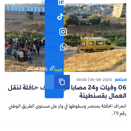
LinkedIn
TikTok
Instagram
WhatsApp
رابط مختصر
تم نسخ الرابط
مجتمع
09:00
06-08-2026
06 وفيات و24 مصابا في انحراف حافلة لنقل
العمال بقسنطينة
انحراف الحافلة بمنحدر وسقوطها في وادٍ على مستوى الطريق الوطني
رقم 79.