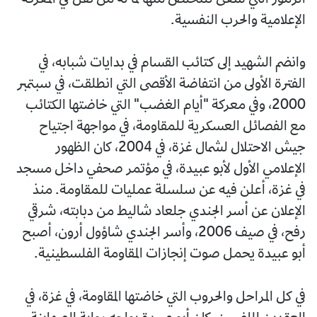
الإعلامية والحرب النفسية.
وانضم الشهيد إلى كتائب القسام في بدايات شبابه، في
الفترة الأولى من انتفاضة الأقصى التي انطلقت، في سبتمبر
2000، وفي معركة "أيام الغضب" التي خاضتها الكتائب
مع الفصائل العسكرية للمقاومة، في مواجهة اجتياح
جيش الاحتلال لشمال غزة، في 2004، كان الظهور
الإعلامي الأول لأبو عبيدة، في مؤتمر صحفي داخل مسجد
في غزة، أعلن فيه عن سلسلة عمليات للمقاومة. منذ
الإعلان عن أسر الجندي جلعاد شاليط من دبابته، شرقي
رفح، في صيف 2006، وأسر الجندي شاؤول أرون، أصبح
أبو عبيدة يحمل صوت إنجازات المقاومة الفلسطينية.
في كل المراحل والحروب التي خاضتها المقاومة، في غزة، في