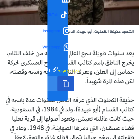
TikTok
Instagram
الشهيد حذيفة الكحلوت، أبو عبيدة، الصورة: ح.م.
WhatsApp
بعد سنوات طويلة سمع العالم فيها صوته من خلف اللثام،
يخرج الناطق باسم كتائب القسام، الجناح العسكري لحركة
رابط مختصر
تم نسخ الرابط
حماس إلى العلن، ويعرف الناس صورته واسمه وقصته،
لكن هذه المرة شهيداً.
حذيفة الكحلوت الذي عرفه الناس لسنوات عدة باسمه في
كتائب القسام (أبو عبيدة)، ولد في 1984، في السعودية،
حيث كانت عائلته تعيش، وتعود أصولها إلى قرية نعليا
قضاء عسقلان، التي دمرها الصهاينة، في 1948. وعاد في
طفولته إلى مخيم جباليا شمالي قطاع غزة، والتحق لاحقاً