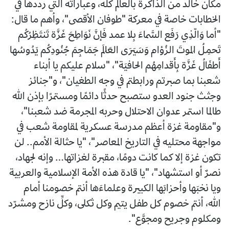
مكان خالد من الذاكرة بالعالم كله، وعباراته التي رددها في
الخطابات خاصة في معركة "طوفان الأقصى"، وأهم ما قال:
"أما وَالّذِي رَفَع السَّماءَ بِلا عمد فَإنَّ نَوَاطِحَ غَزَّة تَنتَظِرُكُم
تَحمِلُ المَوتَ الزُؤام وَسَيَرَى العَالَمَ جَمَاجِمَ جُنُودِكُم يَدُوسُها
أَطفَالُ غَزَّة بِأَقدامِهُم الحافيَة"، "سلام عليكم يا أبناء
شعبنا بما صبرتم ورابطتم في وجه الطغيان"، و"جنائز
وجثث جنود العدو ستصبح حدثًا دائمًا ومستمرًا بإذن الله
طالما استمر عدوان الاحتلال وحربه المجرمة ضد شعبنا"،
و"مقاومة غزة أعظم مدرسة عسكرية لمقاومة شعب في
مواجهة محتليه في التاريخ المعاصر"، "يا حثالة الأمم.. لن
تكون غزة إلا كما كانت دومًا، مقبرة لغزاتها… وإنه لجهاد،
نصرٌ أو استشهاد"، "يا قادة هذه الأمة الإسلامية والعربية
ويا نخبَها وأحزابَها الكبيرة وعلماءَها أنتم خصومنا أمام
الله، أنتم خصوم كل طفل يتيم وكل ثكلى، وكلِّ نازح ومشرّد
ومكلوم وجريح ومجوَّع".