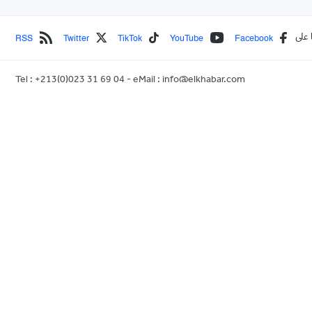
RSS
Twitter
TikTok
YouTube
Facebook
 على
Tel : +213(0)023 31 69 04 - eMail :
info@elkhabar.com