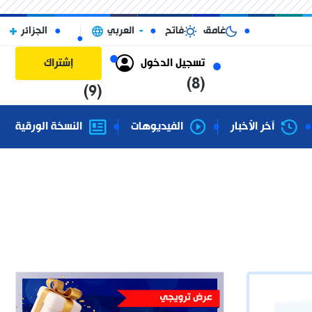
غامق
فاتح
العربي
الجزائر
تسجيل الدخول
إشتراك
(8)
(9)
آخر الأخبار
الفيديوهات
النسخة الورقية