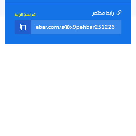
الالكتروني
رابط مختصر
تم نسخ الرابط
سياسة الخصوصية
الأحكام والشروط
الإشهار
اتصل بنا
من نحن
Twitter
TikTok
YouTube
Facebook
RSS
Tel : +213(0)023 31 69 04 - eMail :
info@elkhabar.com