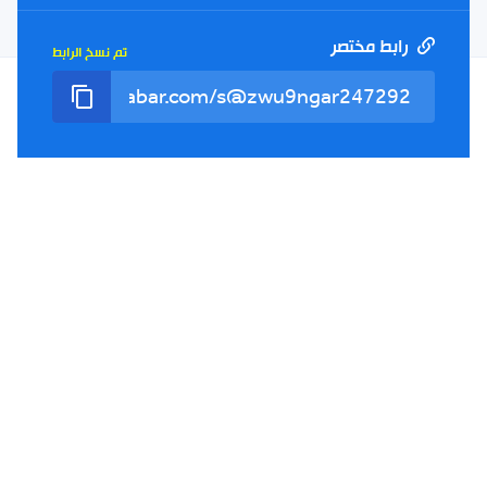
الالكتروني
رابط مختصر
تم نسخ الرابط
سياسة الخصوصية
الأحكام والشروط
الإشهار
اتصل بنا
من نحن
Twitter
TikTok
YouTube
Facebook
RSS
Tel : +213(0)023 31 69 04 - eMail :
info@elkhabar.com