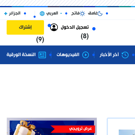
غامق
فاتح
العربي
الجزائر
تسجيل الدخول
إشتراك
(8)
(9)
آخر الأخبار
الفيديوهات
النسخة الورقية