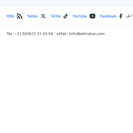
RSS
Twitter
TikTok
YouTube
Facebook
 على
Tel : +213(0)023 31 69 04 - eMail :
info@elkhabar.com