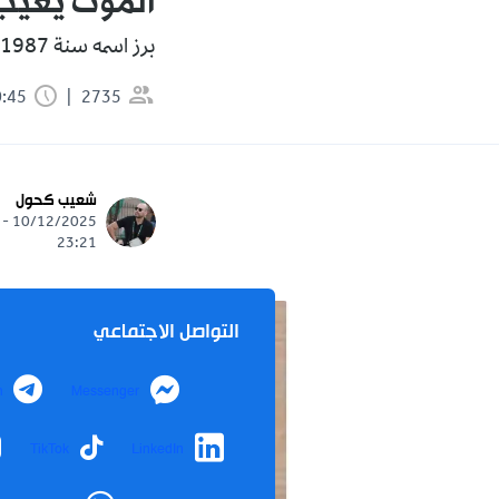
الموت يغيّب
برز اسمه سنة 1987 من خلال أغنيته المعروفة "دا شغلي ودارايي".
2735
0:45 دقيقة
شعيب كحول
10/12/2025 -
23:21
التواصل الاجتماعي
m
Messenger
TikTok
LinkedIn