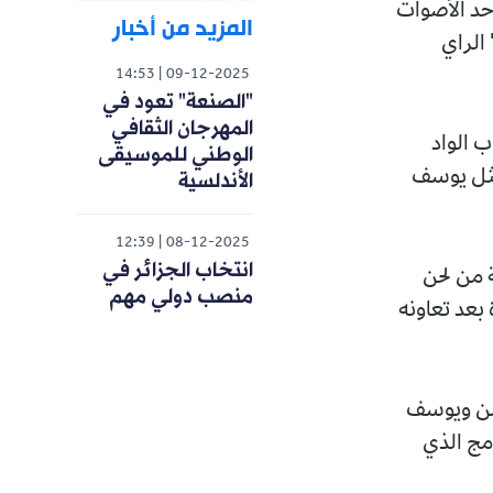
حد الأصوات
المزيد من أخبار
 الراي
14:53
09-12-2025
"الصنعة" تعود في
المهرجان الثقافي
ف لعيدي، في 16 ماي 1967 بحي باب الواد
الوطني للموسيقى
ة مثل يوسف
الأندلسية
12:39
08-12-2025
انتخاب الجزائر في
شتقة من لحن
منصب دولي مهم
بعد تعاونه
من ويوسف
امج الذي