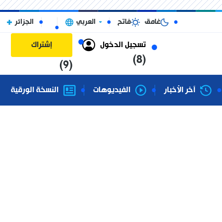
غامق
فاتح
العربي
الجزائر
تسجيل الدخول
إشتراك
(8)
(9)
آخر الأخبار
الفيديوهات
النسخة الورقية