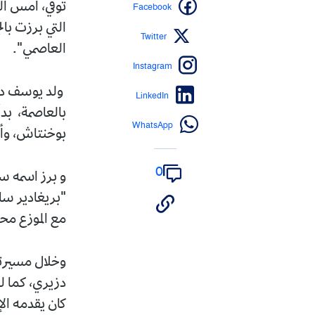
Facebook
توفي، أمس ال
التي برزت بال
Twitter
العاصمي".
Instagram
LinkedIn
بالعاصمة، بدأ
WhatsApp
بوخنتاش، وأب
0
"بريغادير سا
مع الموزع مح
وخلال مسيرت
دزيري، كما ل
كان يقدمه ال