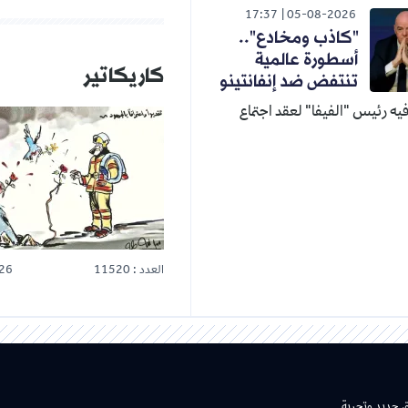
17:37
05-08-2026
"كاذب ومخادع"..
أسطورة عالمية
كاريكاتير
تنتفض ضد إنفانتينو
ه رئيس "الفيفا" لعقد اجتماع
العدد : 11520
26
ق جديد وتجربة