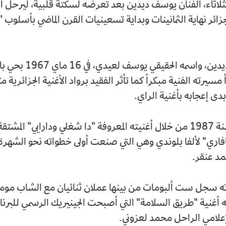
ثلاثاء، الفنان يوسف ديدين بعد تعرضه لسكتة قلبية، ليرحل أ
جزائر نهاية الثمانينات وبداية تسعينيات القرن الماضي بأسلوب "
ولد يوسف ديدين، واسمه الحقيقي يوس
 مسيرته الفنية مبكراً كما تأثر الفقيد برواد الأغنية الجزائري
دى إعجابه بأغنية الراي.
و برز اسمه سنة 1987 من خلال أغنيته المعروفة "دا شغلي ودارايي" الم
فاري" لألفا بلوندي وهي التي صنعت أولى خطواته نحو الشهرة 
مد عنقر.
ه سجل ست ألبومات من بينها عملان ثنائيان مع الشاب مو
ه أغنية "طريق السلامة" التي أصبحت الجينيريك الرسمي للبرن
إعلامي الراحل محمد لعزوني.