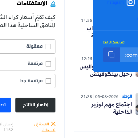
الاستفتاءات
Instagram
كيف تقيّم أسعار كراء ال
الوطن
14:56
05-08-2026
المناطق الساحلية هذا ا
هذه مطالب الأحزاب
لرئيس الجمهورية
تم نسخ الرابط
معقولة
رياضة
12:25
05-08-2026
مرتفعة
صادي يكشف كواليس
رحيل بيتكوفيتش
مرتفعة جدا
الوطن
21:28
05-08-2026
إظهار النتائج
تصو
اجتماع مهم لوزير
الداخلية
العودة إلى
إجمالي ال
الاستفتاء
1162