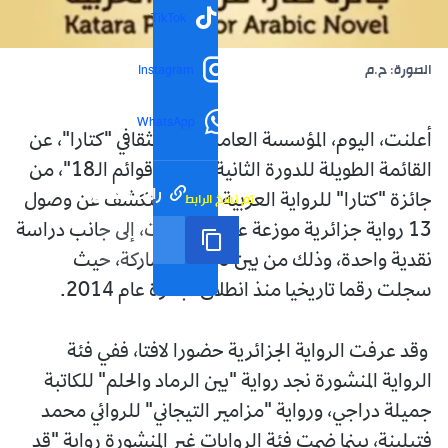
TikTok
الصورة: ح.م
Instagram
WhatsApp
أعلنت، اليوم، المؤسسة العامة للحي الثقافي "كتارا"، عن
القائمة الطويلة للدورة الثانية عشرة "قوائم الـ18"، من
رابط مختصر
تم نسخ الرابط
جائزة "كتارا" للرواية العربية 2026، لتكشف عن وصول
13 رواية جزائرية موزعة على أربع فئات، إلى جانب دراسة
نقدية واحدة، وذلك من بين 2610 مشاركة، حيث
سجلت رقما تاريخيا منذ انطلاق الجائزة عام 2014.
وقد عرفت الرواية الجزائرية حضورا لافتا، ففي فئة
الرواية المنشورة نجد رواية "بين الرماد والحلم" للكاتبة
جميلة دراجي، ورواية "مزامير التيجاني" للروائي محمد
فتيلينة، بينما ضمت فئة الروايات غير المنشورة رواية "قد