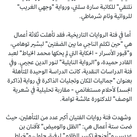
نلتقي" للكاتبة سارة سلتي، ورواية "وجهي الغريب"
للروائية وئام شرماطي.
أما في فئة الروايات التاريخية، فقد تأهلت ثلاثة أعمال
هي "حين تكلم الناجي ما بين الضفتين" لبشير توهامي،
و"قبور الأسرار - الحكاية التي لم يحكها محمد الخياط" لعبد
القادر حميدة، و"الرواية النايلية" لنور الدين عجيمي. وفي
فئة الدراسات النقدية، كانت الدراسة الوحيدة المتأهلة
بعنوان "جماليات المكان وتجليات الذاكرة في رواية (ذاكرة
الجسد) لأحلام مستغانمي - مقاربة تحليلية في شعرية
الوصف" للدكتورة عائشة توامة.
وشهدت فئة روايات الفتيان أكبر عدد من المتأهلين، حيث
ضمت ستة أعمال هي: "الظل والوميض" لأفنان بن
عديس، و"أجنحة تكسر الظلام" لرفيق جلول، و"خياط