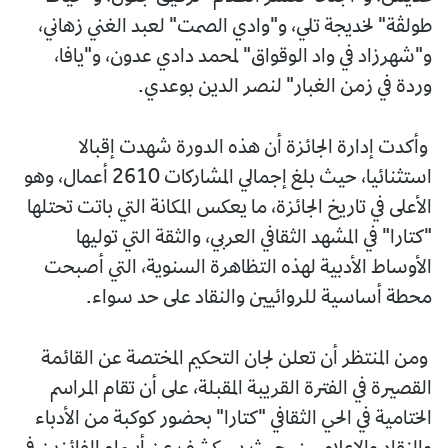
طولڤة" لخديجة تلي، و"وادي الصمت" لعبد الغني زهاني،
و"شهرزاد في واد الوقواق" لمحمد دادي عدون، و"يافا،
وردة في زمن الغبار" لنصر الدين بوعدي.
وأكدت إدارة الجائزة أن هذه الدورة شهدت إقبالا
استثنائيا، حيث بلغ إجمالي المشاركات 2610 أعمال، وهو
الأعلى في تاريخ الجائزة، ما يعكس المكانة التي باتت تحتلها
"كتارا" في المشهد الثقافي العربي، والثقة التي توليها
الأوساط الأدبية لهذه التظاهرة السنوية، التي أصبحت
محطة أساسية للروائيين والنقاد على حد سواء.
ومن المنتظر أن تعلن لجان التحكيم المختصة عن القائمة
القصيرة في الفترة القريبة المقبلة، على أن تقام المراسم
الختامية في الحي الثقافي "كتارا" بحضور كوكبة من الأدباء