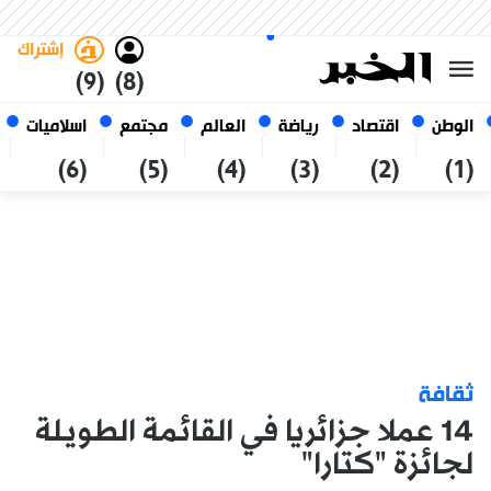
السبت 24 صفر 1448 الموافق ل 08
غامق
فاتح
العربي
أغسطس 2026
الجزائر
إشتراك
(9)
(8)
الوطن
اقتصاد
رياضة
العالم
مجتمع
اسلاميات
(6)
(5)
(4)
(3)
(2)
(1)
ثقافة
14 عملا جزائريا في القائمة الطويلة
لجائزة "كتارا"