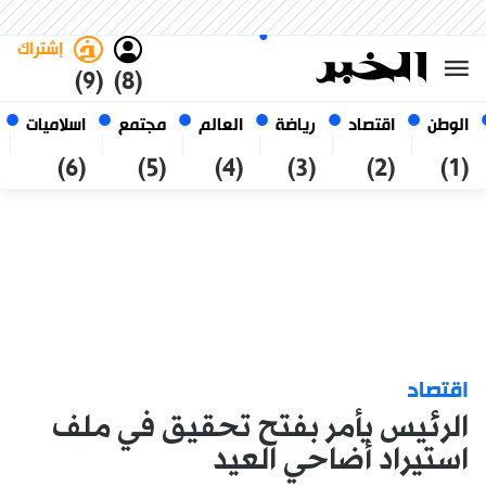
الخميس 22 صفر 1448 الموافق ل
غامق
فاتح
العربي
06 أغسطس 2026
الجزائر
إشتراك
(9)
(8)
الوطن
اقتصاد
رياضة
العالم
مجتمع
اسلاميات
(6)
(5)
(4)
(3)
(2)
(1)
اقتصاد
الرئيس يأمر بفتح تحقيق في ملف
استيراد أضاحي العيد