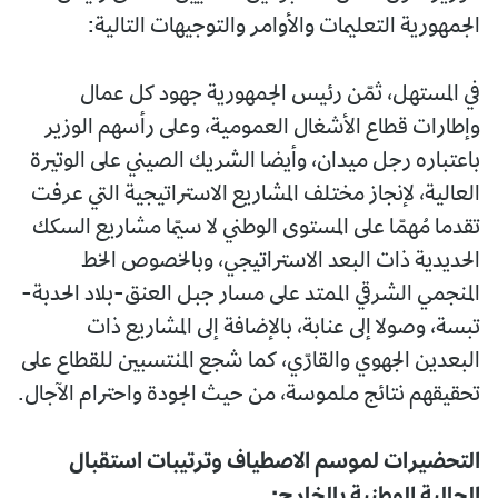
الجمهورية التعليمات والأوامر والتوجيهات التالية:
في المستهل، ثمّن رئيس الجمهورية جهود كل عمال
وإطارات قطاع الأشغال العمومية، وعلى رأسهم الوزير
باعتباره رجل ميدان، وأيضا الشريك الصيني على الوتيرة
العالية، لإنجاز مختلف المشاريع الاستراتيجية التي عرفت
تقدما مُهمّا على المستوى الوطني لا سيّما مشاريع السكك
الحديدية ذات البعد الاستراتيجي، وبالخصوص الخط
المنجمي الشرقي الممتد على مسار جبل العنق-بلاد الحدبة-
تبسة، وصولا إلى عنابة، بالإضافة إلى المشاريع ذات
البعدين الجهوي والقارّي، كما شجع المنتسبين للقطاع على
تحقيقهم نتائج ملموسة، من حيث الجودة واحترام الآجال.
التحضيرات لموسم الاصطياف وترتيبات استقبال
الجالية الوطنية بالخارج: