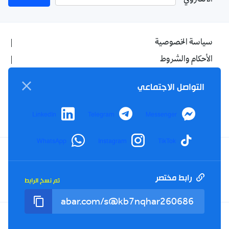
الالكتروني
سياسة الخصوصية
الأحكام والشروط
الإشهار
التواصل الاجتماعي
اتصل بنا
من نحن
LinkedIn
Telegram
Messenger
WhatsApp
Instagram
TikTok
Twitter
TikTok
YouTube
Facebook
رابط مختصر
تم نسخ الرابط
RSS
Tel : +213(0)023 31 69 04 - eMail :
info@elkhabar.com
جميع الحقوق محفوظة ©
2026
الخبر - تصميم وتطوير
Kreo Agency