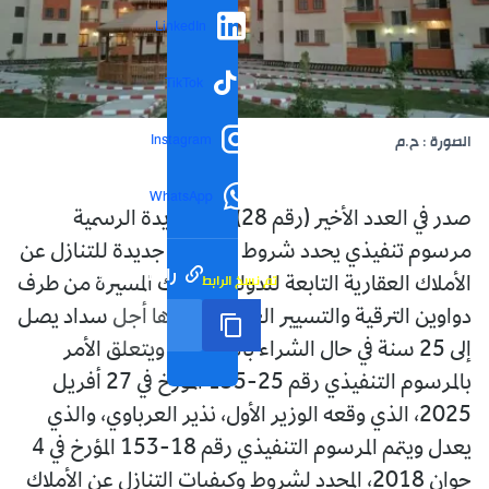
LinkedIn
TikTok
Instagram
الصورة : ح.م
WhatsApp
صدر في العدد الأخير (رقم 28) من الجريدة الرسمية
مرسوم تنفيذي يحدد شروط وكيفيات جديدة للتنازل عن
رابط مختصر
تم نسخ الرابط
الأملاك العقارية التابعة للدولة والأملاك المسيرة من طرف
دواوين الترقية والتسيير العقاري، أبرزها أجل سداد يصل
إلى 25 سنة في حال الشراء بالتقسيط. ويتعلق الأمر
بالمرسوم التنفيذي رقم 25-135 المؤرخ في 27 أفريل
2025، الذي وقعه الوزير الأول، نذير العرباوي، والذي
يعدل ويتمم المرسوم التنفيذي رقم 18-153 المؤرخ في 4
جوان 2018، المحدد لشروط وكيفيات التنازل عن الأملاك