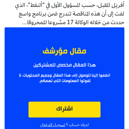
أفريل المقبل، حسب المسؤول الأول في "ألنفط"، الذي
لفت إلى أن هذه المناقصة تندرج ضمن برنامج واسع
حددت من خلاله الوكالة 17 مشروعا للمحروقا...
مقال مؤرشف
هذا المقال مخصص للمشتركين
انضموا إلينا للوصول إلى هذا المقال وجميع المحتويات، لا
تفوتوا المعلومات التي تهمكم.
اشتراك
لديك حساب ؟
تسجيل الدخول