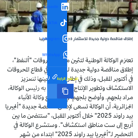
LinkedIn
TikTok
إطلاق مناقصة دولية جديدة للاستثمار في المحروقات قريبا
Instagram
WhatsApp
تعتزم الوكالة الوطنية لتثمين موارد المحروقات "ألنفط"،
إطلاق مناقصة دولية جديدة للاستثمار في قطاع المحروقات
رابط مختصر
تم نسخ الرابط
في أكتوبر المقبل، وذلك في إطار استراتيجيتها لتعزيز
الاستكشاف وتطوير الإنتاج، حسبما أفاد به رئيس الوكالة،
مراد بلجهم. وأوضح بلجهم، في حوار مع وكالة الأنباء
الجزائرية، أن الوكالة تسعى لإطلاق مناقصة جديدة "ألجيريا
بيد راوند 2025" خلال أكتوبر المقبل، "ستتضمن ما بين
أربع إلى ست مناطق استكشاف". وستشرع الوكالة في
التحضير لـ"ألجيريا بيد راوند 2025" ابتداء من شهر