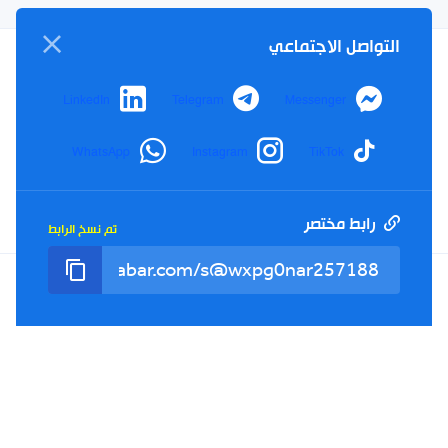
التواصل الاجتماعي
سياسة الخصوصية
LinkedIn
Telegram
Messenger
الأحكام والشروط
الإشهار
WhatsApp
Instagram
TikTok
اتصل بنا
من نحن
رابط مختصر
تم نسخ الرابط
Twitter
TikTok
YouTube
Facebook
RSS
Tel : +213(0)023 31 69 04 - eMail :
info@elkhabar.com
جميع الحقوق محفوظة ©
2026
الخبر - تصميم وتطوير
Kreo Agency