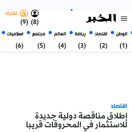
الخميس 22 صفر 1448 الموافق ل
غامق
فاتح
العربي
06 أغسطس 2026
الجزائر
إشتراك
(9)
(8)
الوطن
اقتصاد
رياضة
العالم
مجتمع
اسلاميات
(6)
(5)
(4)
(3)
(2)
(1)
اقتصاد
إطلاق مناقصة دولية جديدة
للاستثمار في المحروقات قريبا