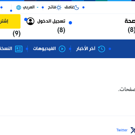
غامق
فاتح
العربي
الجزائر
تسجيل الدخول
إشتراك
(8)
(9)
آخر الأخبار
الفيديوهات
النسخة الورقية