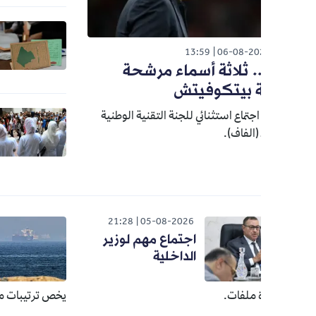
الوطن
26
ترقب لاس
13:59
06-08-20
الناخبة 
. ثلاثة أسماء مرشحة
ة بيتكوفيتش
الوطن
جتماع استثنائي للجنة التقنية الوطنية
26
إعلان نت
 (الفاف).
الأساتذة
026
21:28
05-08-2026
اجتماع مهم لوزير
اتف
الداخلية
إيرا
ملفات.
يخص ترتيبات متعلقة بتسيي