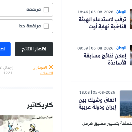
مرتفعة
19.7%
18:46
05-08-20
تدعاء الهيئة
مرتفعة جدا
75.3%
نهاية أوت
إظهار النتائج
تصويت
09:59
06-08-20
ائج مسابقة
العودة إلى
إجمالي الأصوات :
الاستفتاء
1221
18:08
05-08-2
اق وشيك بين
كاريكاتير
المزيد
ن ودولة عربية
ر مضيق هرمز.