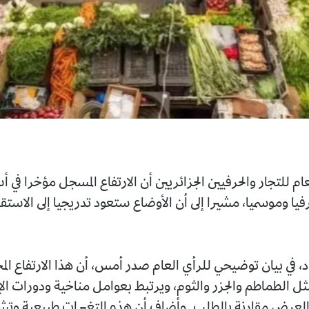
ر والحرفيين الجزائريين أن الارتفاع المسجل مؤخرا في أسعار بعض
، مشيرا إلى أن الأوضاع ستعود تدريجيا إلى الاستقرار خلال
 توضيحي للرأي العام صدر أمس، أن هذا الارتفاع المحدود شمل
والجزر والثوم، ويرتبط بعوامل مناخية ودورات الإنتاج، إلى
نة بالطلب. وأضاف أن هذه التغيرات طبيعية وتشهدها