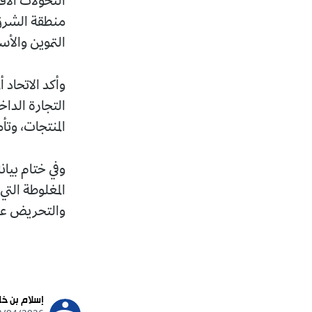
التحولات الاقتصادية وال
منطقة الشرق الأوسط، 
التموين والأسواق الدولي
وأكد الاتحاد أن العمل
التجارة الداخلية وضبط 
المنتجات، وتأمين تموين 
وفي ختام بيانه، دعا الات
المغلوطة التي تروج له
والتحريض على سلوكيات غ
تابع
إسلام بن خليف
ews