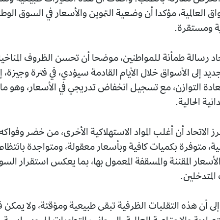
 مؤكدا أن وضعية التموين والأسعار في السوق الوطنية تبقى، ف
.
 طمأنة للمواطنين، موضحا أن تحسن الظروف المناخية ودخول
أسواق خلال الأيام القادمة سيؤدي، في فترة وجيزة، إلى تحسين
زن، مع تسجيل انخفاض تدريجي في الأسعار، وهو ما تؤكده
.
د أن أغلب المواد الاستهلاكية الأخرى، من خضر وفواكه ومواد
بكميات كافية وبأسعار معقولة، ومتواجدة بانتظام في رفوف
قننة والمسقفة المعمول بها، بما يعكس استقرار السوق ونجاعة
ه التقلبات الظرفية تبقى طبيعية ومؤقتة، ولا يمكن فصلها عن