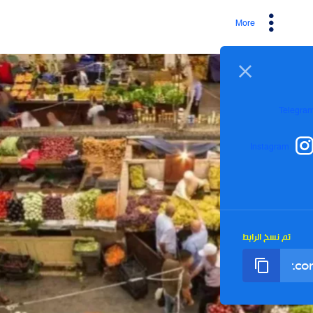
More
I
رابط