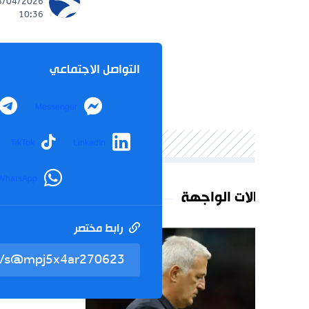
18/04/2026 -
10:36
التواصل الاجتماعي
Telegram
Messenger
agram
TikTok
LinkedIn
WhatsApp
لات الواجهة
رابط مختصر
تم نسخ 
مجتمع
26
انحراف 
العمال 