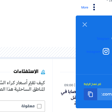
More
Inst
الاستفتاءات
كيف تقيّم أسعار كراء الشقق في
الرابط
09:00
06-08-20
المناطق الساحلية هذا الصيف؟
06 وفيات و24 مصابا في
حافلة لنقل
بقسنطينة
معقولة
5.1%