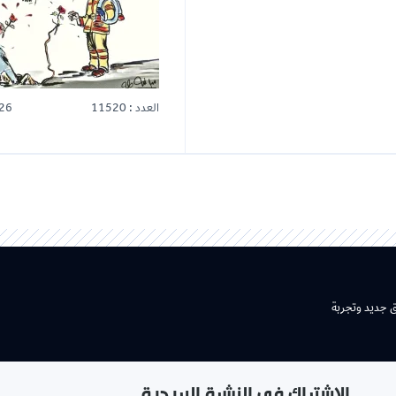
العدد : 11520
25-07-2026
شتراك في النشرة البريدية