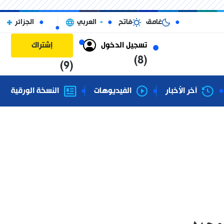
غامق
فاتح
العربي
الجزائر
تسجيل الدخول
إشتراك
(8)
(9)
آخر الأخبار
الفيديوهات
النسخة الورقية