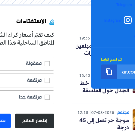
Telegram
الاستفتاءات
Instagram
كيف تقيّم أسعار كراء ال
الوطن
19:35
06-08-2026
المناطق الساحلية هذا ا
تحفيزات مالية للمبلغين
عن جرائم المخدرات
تم نسخ الرابط
معقولة
الوطن
15:40
06-08-2026
مرتفعة
حنون تدخل على خط
الجدل حول الفلسفة
مرتفعة جدا
مجتمع
12:18
07-08-2026
إظهار النتائج
تصو
موجة حر تصل إلى 45
درجة