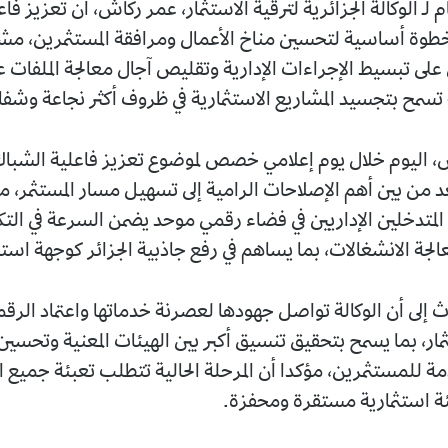
ام لـ الوكالة الجزائرية لترقية الاستثمار، عمر ركاش، أن تعزيز ف
خطوة أساسية لتحسين مناخ الأعمال ومرافقة المستثمرين، مش
على تبسيط الإجراءات الإدارية وتقليص آجال معالجة الملفات ع
تسمح بتجسيد المشاريع الاستثمارية في ظروف أكثر نجاعة وشفا
اليوم خلال يوم إعلامي خصص لموضوع تعزيز فاعلية الشباك 
عد من بين أهم الإصلاحات الرامية إلى تسهيل مسار المستثمر، 
متدخلين الإداريين في فضاء رقمي موحد يضمن السرعة في الت
لجة الانشغالات، بما يساهم في رفع جاذبية الجزائر كوجهة استث
 إلى أن الوكالة تواصل جهودها لعصرنة خدماتها واعتماد الرقم
مار، بما يسمح بتحقيق تنسيق أكبر بين الهيئات المعنية وتحسي
مة للمستثمرين، مؤكدا أن المرحلة الحالية تتطلب تعبئة جميع 
ئة استثمارية مستقرة ومحفزة.