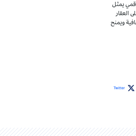
لرقمي يمثل
ى العقار
افية ويمنح
Twitter