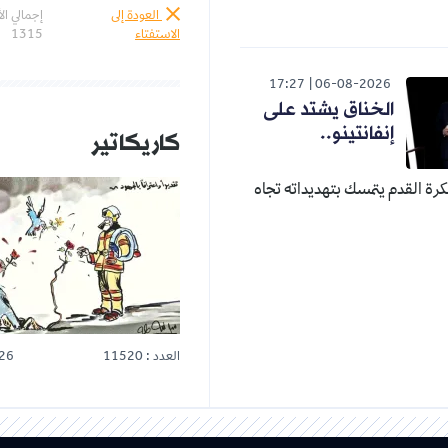
العودة إلى
إجمالي ال
الاستفتاء
1315
17:27
06-08-2026
الخناق يشتد على
إنفانتينو..
كاريكاتير
 لكرة القدم يتمسك بتهديداته تجاه
العدد : 11520
26