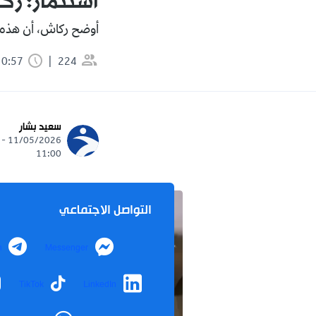
استثمار: رك
أوضح ركاش، أن هذه ال
224
0:57 دقيقة
سعيد بشار
11/05/2026 -
11:00
التواصل الاجتماعي
m
Messenger
TikTok
LinkedIn