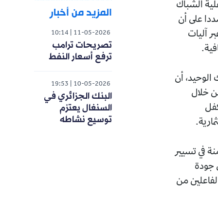
اعلية الشباك
المزيد من أخبار
ددا على أن
بر آليات
10:14
11-05-2026
تصريحات ترامب
فية.
ترفع أسعار النفط
الوحيد، أن
19:53
10-05-2026
من خلال
البنك الجزائري في
السنغال يعتزم
كفل
توسيع نشاطه
مارية.
نة في تسيير
ن جودة
الفاعلين من