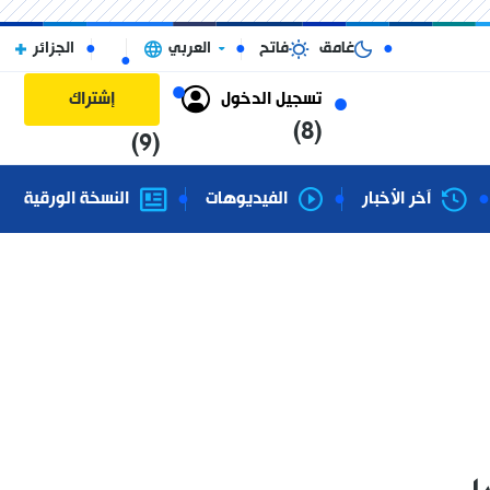
غامق
فاتح
العربي
الجزائر
تسجيل الدخول
إشتراك
(8)
(9)
آخر الأخبار
الفيديوهات
النسخة الورقية