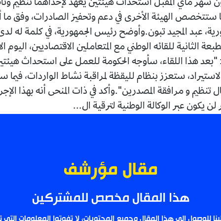
 شهر ماي المقبل استحداث هيئتين يعهد لإحداهما تنظيم وتأط
ما ستتخصص الهيئة الأخرى في دعم وتحفيز الصادرات، وفق ما أ
ية، عبد المجيد تبون.وأوضح رئيس الجمهورية، في كلمة له لدى
طبعة الثانية للقائه الوطني مع المتعاملين الاقتصاديين، اليوم ال
: "بعد هذا اللقاء، سأوجه الحكومة للعمل على استحداث هيئتين،
ستيراد، ستعزز بنظام لليقظة لمراقبة نشاط الواردات، فيما س
ال تنظيم و مرافقة المصدرين".وأكد في ذات المنحى أنه بهذا الإجرا
لن يكون عبر الوكالة الوطنية لترقية ال...
مقال مؤرشف
هذا المقال مخصص للمشتركين
لينا للوصول إلى هذا المقال وجميع المحتويات، لا تفوتوا المعلومات التي