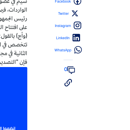
Facebook
سيتم في غضون
الواردات، في
Twitter
رئيس الجمهور
Instagram
على افتتاح ال
(وأج) بالقول
LinkedIn
تتخصص في الا
WhatsApp
الثانية في مج
فإن "التصدير 
0
انضموا إ