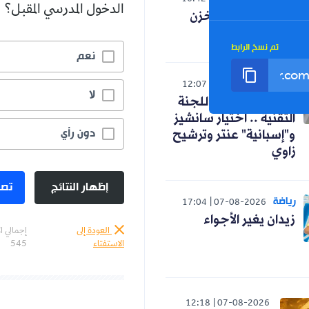
16:42
07-08-2026
الدخول المدرسي المقبل؟
صدمة لنظام المخزن
التوسعي
تم نسخ الرابط
نعم
رياضة
12:07
07-08-2026
لا
كواليس اجتماع اللجنة
التقنية .. اختيار سانشيز
دون رأي
و"إسبانية" عنتر وترشيح
زاوي
إظهار النتائج
تصو
رياضة
17:04
07-08-2026
زيدان يغير الأجواء
العودة إلى
إجمالي ا
الاستفتاء
545
12:18
07-08-2026