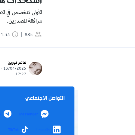
استحداث هيئ
الأولى تتخصص في الاس
مرافقة المصدرين.
885
1:33 دقيقة
فاتح نورين
13/04/2025 -
17:27
التواصل الاجتماعي
m
Messenger
TikTok
LinkedIn