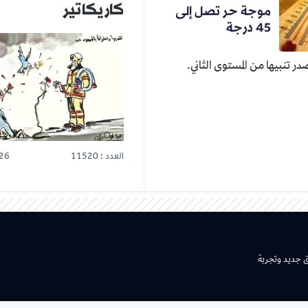
كاريكاتير
موجة حر تصل إلى
45 درجة
صدر تنبيها من المستوى الثاني.
العدد : 11520
26
ق جديد وتجربة