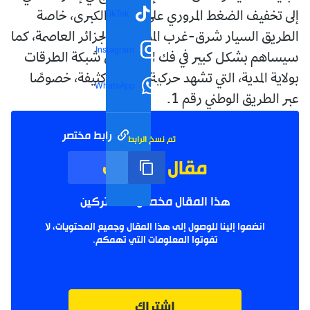
TikTok
إلى تخفيف الضغط المروري على المحاور الكبرى، خاصة
الطريق السيار شرق-غرب المؤدي إلى الجزائر العاصمة، كما
Instagram
سيساهم بشكل كبير في فك الخناق على شبكة الطرقات
بولاية المدية، التي تشهد حركية مرورية كثيفة، خصوصًا
WhatsApp
عبر الطريق الوطني رقم 1.
رابط مختصر
تم نسخ الرابط
مقال مؤرشف
هذا المقال مخصص للمشتركين
انضموا إلينا للوصول إلى هذا المقال وجميع المحتويات، لا
تفوتوا المعلومات التي تهمكم.
اشتراك