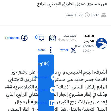
على مستوى محول الطريق الاجتنابي الرابع.
592
0:27 دقيقة
ط. عبد
تابعنا على
0
Facebook
Google news
الكريم
03/07/2025
More
Twitter
- 10:24
التواصل الاجتماعي
أشرف، اليوم الخميس، والي ولاية المدية، على وضع حيز
Messenger
الخدمة لجسر جديد على مستوى محول الطريق الاجتنابي
الرابع بالمكان المسمى "زيباك" عند النقطة الكيلومترية 44،
Telegram
وذلك في إطار مشروع إنجاز الطريق الاجتنابي الرابع، الذي
يُعد من بين المشاريع الكبرى والاستراتيجية في مجال
LinkedIn
البنية التحتية والنقل. هذا الإنجاز يندرج في إطار السعي