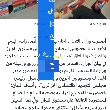
TikTok
الصورة: ح.م
Instagram
WhatsApp
أصدرت وزارة التجارة الخارجية وترقية الصادرات، اليوم
الأحد، بيانا بخصوص البضائع العالقة على مستوى الموانئ
رابط مختصر
تم نسخ الرابط
والمطارات والمناطق تحت الرقابة الجمركية. وحسب ما ورد
في بيان الوزارة، فقد ترأس الوزير كمال رزيق وزميله من
وزارة المالية، عبد الكريم بوالزرد، اجتماعا بحضور مدير
الجمارك ومسؤولين آخرين وأيضا كمال مولى، رئيس
مجلس التجديد الاقتصادي الجزائري". وأضاف البيان:"
خصص هذا الاجتماع لدراسة وضعية السلع والبضائع
المستوردة العالقة على مستوى الموانئ، وفي هذا السياق،
تقرر تسريح بشكل استثنائي جميع السلع والبضائع