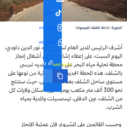
TikTok
الصورة: اذاعة الشلف (فيسبوك)
Instagram
WhatsApp
أشرف الرئيس المدير العام لسوناطراك، نور الدين داودي،
اليوم السبت، على إعطاء إشارة انطلاق أشغال إنجاز
رابط مختصر
تم نسخ الرابط
محطة تحلية مياه البحر على مستوى بلدية المرسى
بالشلف، هذه المحطة الجديدة تعتبر الثائية من نوعها على
مستوى ساحل الشلف بعد محطة تنس، حيث ستنتج
نحو 300 ألف متر مكعب يوميا لتزويد سكان ولايات كل
من الشلف، عين الدفلى، تيسمسيلت والمدية بمياه
الشرب.
وحسب القائمين على المشروع، فإن عملية الإنجاز