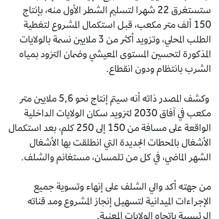
ستستغرق 22 شهرا لتسليم الشطر الأول منه، بإنتاج
150 ألف متر مكعب، قبل استكمال المشروع لتغطية
الطلب المحلي، وتزويد أكثر من 3 ملايين نسمة بالولايات
المذكورة لتحسين المستوى المعيشي وضمان التزود بمياه
الشرب بانتظام ودون انقطاع.
وكشف المصدر ذاته أنه سيتم إنتاج نحو 5,6 ملايين متر
مكعب في آفاق 2030 لتزويد سكان الولايات الداخلية
الواقعة على مسافة من 150 إلى 250 كلم، بعد استكمال
الأشغال بالمحطات الجديدة التي انطلقت بها الأشغال
الشهر الماضي، في كل من تلمسان، مستغانم والشلف.
من جهته أكد والي الشلف على إنهاء وتسوية جميع
الإجراءات الميدانية لتسهيل إنجاز المشروع ومد قناته
الرئيسية باتجاه الولايات المعنية.